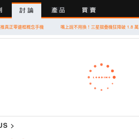
行動版
將推真正零邊框概念手機
US
>