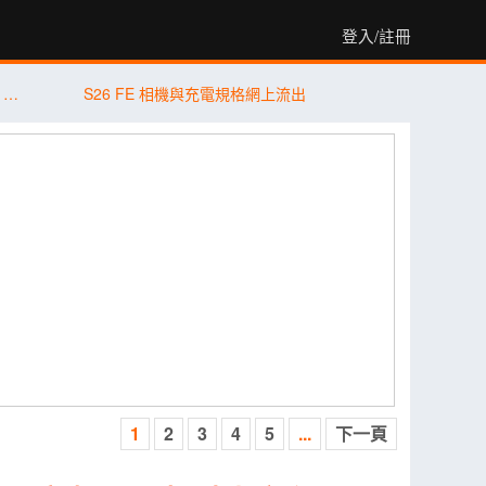
登入/註冊
嘴上說不用換！三星摺疊機狂降破 1.8 萬 再推千元有找孝親神器
S26 FE 相機與充電規格網上流出
1
2
3
4
5
...
下一頁