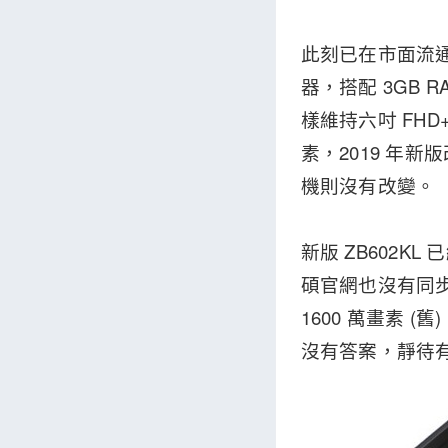
此刻已在市面流通的 Z
器，搭配 3GB R
樣維持六吋 FHD
素，2019 年新
機則沒有改變。
新版 ZB602
碩官網也沒有同步
1600 萬畫素 
沒有答案，靜待