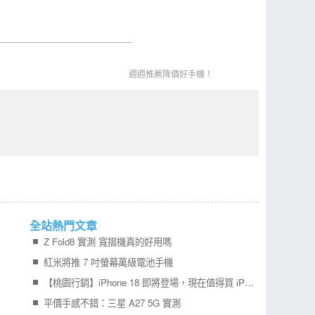
週週推薦降價好手機！
全站熱門文章
Z Fold8 實測 寬摺機真的好用嗎
紅米將推 7 吋螢幕萬級電池手機
【桃園行銷】iPhone 18 即將登場，現在值得買 iPhone 17 嗎？四款機型一次比較！
平價手感不錯：三星 A27 5G 實測