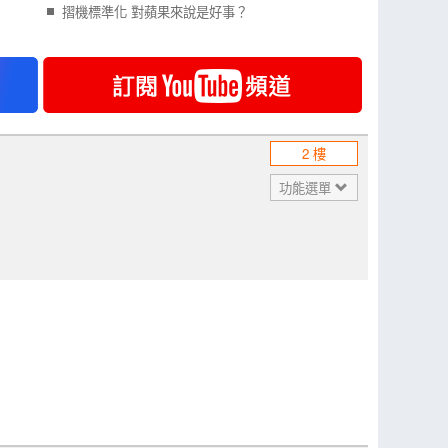
摺機標準化 對蘋果來說是好事？
2 樓
功能選單