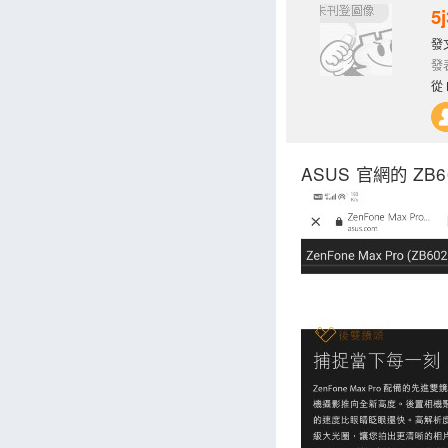
5j
發文
發表
從 
ASUS 官網的 ZB6