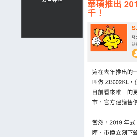
華碩推出 201
千！
S.
發文
發表
這在去年推出的一代
叫做 ZB602
目前看來唯一的更
市，官方建議售價
當然，2019 年
陣、市價立刻下殺