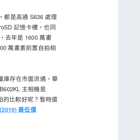
沒變，都是高通 S636 處理
croSD 記憶卡槽，也同
去年是 1600 萬畫
800 萬畫素前置自拍相
少量庫存在市面流通、華
02KL 主相機是
之間誰拍的比較好呢？暫時還
(2019) 最低價