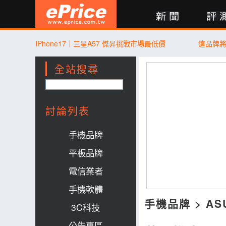
新聞
評測
討論
產品
買賣
商城
登入
iPhone17｜三星A57 傑昇挑戰市場最低價
這品牌
全站搜尋
討論列表
手機品牌
平板品牌
電信業者
手機軟體
手機品牌
>
AS
3C科技
公告專區