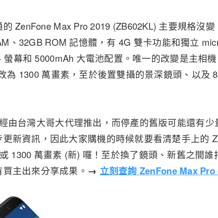
enFone Max Pro 2019 (ZB602KL) 主要規格
AM、32GB ROM 記憶體，有 4G 雙卡功能和獨立 mi
+ 螢幕和 5000mAh 大電池配置。唯一的改變是主相機，
版改為 1300 萬畫素，至於後置雙攝的景深鏡頭、以及 
KL 已經由台灣大哥大代理推出，而停產的舊版可能還有
更新資訊，因此大家購機的時候就要看清楚手上的 ZB6
(舊) 或 1300 萬畫素 (新) 囉！至於換了鏡頭、新舊
有買主出來分享成果。
→
立刻查詢 ZenFone Max Pro 