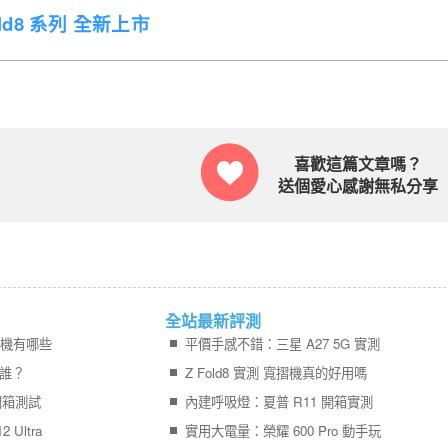
Fold8 系列 全新上市
喜歡這篇文章嗎？
送個愛心感謝無私分享
全站最新評測
值手機有哪些
平價手感不錯：三星 A27 5G 實測
該挑誰？
Z Fold8 實測 寬摺機真的好用嗎
開箱測試
內建呼吸燈：夏普 R11 開箱實測
 Ultra
實用大電量：榮耀 600 Pro 動手玩