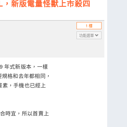
B602KL，新版電量怪獸上市殺四
1 樓
功能選單
019 年式新版本，一樣
主要規格和去年都相同，
萬畫素，手機也已經上
價已不合時宜，所以首賣上