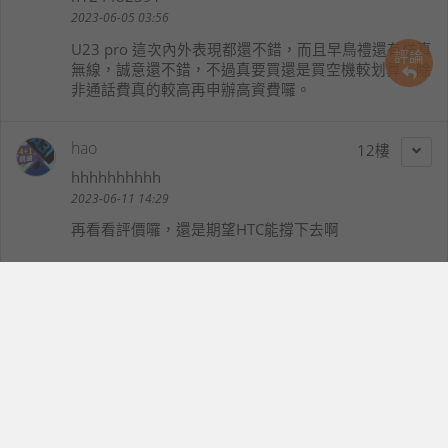
2023-06-05 03:56
U23 pro 這次內外表現都還不錯，而且早鳥禮還有送真
評論
無線，誠意還不錯，不過真要買還是買空機較划算，除
非通話費真的較高再申辦高資費囉。
hao
12
hhhhhhhhhh
2023-06-11 14:29
再看看評價囉，還是期望HTC能撐下去啊
最新新聞