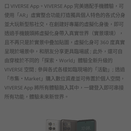
口 VIVERSE App。VIVERSE App 完美適配手機體驗，可
使用「AR」虛實整合功能打造獨具個人特色的各式分身
並大玩新型態社交，在創建好專屬的虛擬化身後，即可
透過手機鏡頭將虛擬化身帶入真實世界（實景環境），
且不再只是於實景中疊加貼圖，虛擬化身可 360 度真實
呈現於場景中，和朋友分享更具臨場感 ; 此外，還可自
由穿梭於不同的「探索・World」體驗全新升級的
VIVERSE 空間 ; 參與各式各樣如臨現場的「活動」; 透過
「市集・Market」購入數位資產並可佈置於個人空間，
VIVERSE App 將所有體驗融入其中，一鍵登入即可串接
所有功能，體驗未來新世界。