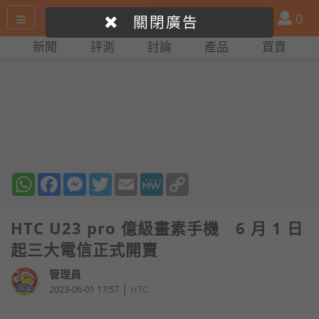
搜
產
會
0
關閉廣告
尋
品
員
新聞
評測
討論
產品
買賣
網
比
站
拼
WhatsApp
Facebook
Messenger
Twitter
Email
MeWe
Copy
Link
HTC U23 pro 億級畫素手機 6 月 1 日
起三大電信正式開賣
管理員
|
2023-06-01 17:57
HTC