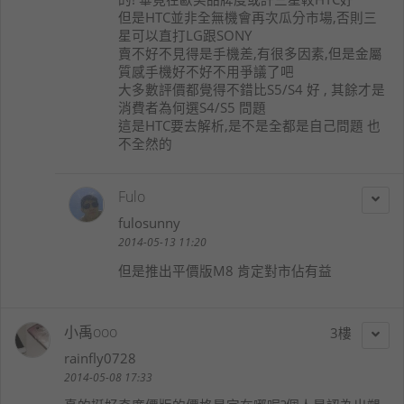
但是HTC並非全無機會再次瓜分市場,否則三
星可以直打LG跟SONY
賣不好不見得是手機差,有很多因素,但是金屬
質感手機好不好不用爭議了吧
大多數評價都覺得不錯比S5/S4 好 , 其餘才是
消費者為何選S4/S5 問題
這是HTC要去解析,是不是全都是自己問題 也
不全然的
Fulo
fulosunny
2014-05-13 11:20
但是推出平價版M8 肯定對市佔有益
小禹ooo
3
rainfly0728
2014-05-08 17:33