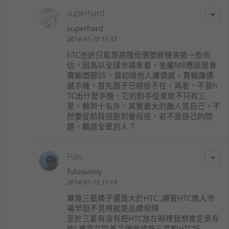
superhard
superhard
2014-05-10 11:32
hTC也許只能靠高階低價塑膠機來搶一些市
佔，因為以全球市場來看，金屬M8應該是會
賣輸塑膠S5，當初嗆他人廉價感，賣輸廉價
感手機，首先面子已經掛不住，再者，不管h
TC出什麼手機，它的對手從來就不只有三
星，輸到十名外，其實最大的敵人是自己，不
然要從前段班跑到後段班，若不是自己的問
題，難道全是別人？
Fulo
fulosunny
2014-05-13 11:18
畢竟三星牌子還是大於HTC ,儘管HTC進入市
場早但不見得就是品牌保障
至於三星有沒有把HTC放在眼裡我想肯定是有
的! 畢竟在歐美品牌度或許三星較HTC好