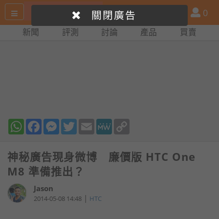
搜
產
會
0
關閉廣告
尋
品
員
新聞
評測
討論
產品
買賣
網
比
站
拼
WhatsApp
Facebook
Messenger
Twitter
Email
MeWe
Copy
Link
神秘廣告現身微博 廉價版 HTC One
M8 準備推出？
Jason
|
2014-05-08 14:48
HTC