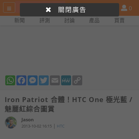
搜
產
會
0
關閉廣告
尋
品
員
新聞
評測
討論
產品
買賣
網
比
站
拼
WhatsApp
Facebook
Messenger
Twitter
Email
MeWe
Copy
Link
Iron Patriot 合體！HTC One 極光藍 /
魅麗紅綜合圖賞
Jason
|
2013-10-02 16:15
HTC