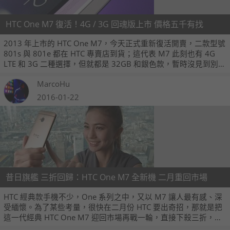
HTC One M7 復活！4G / 3G 回魂版上市 價格五千有找
2013 年上市的 HTC One M7，今天正式重新復活開賣，二款型號
801s 與 801e 都在 HTC 專賣店到貨；這代表 M7 此刻也有 4G
LTE 和 3G 二種選擇，但就都是 32GB 和銀色款，暫時沒見到別的
版本。價格方面，4G 版 HTC One M7 定在 5,990 元，3G 版則是
MarcoHu
五千有找的 4,990 元，二機都在今天起陸續送抵 HTC 專賣店通
路。
2016-01-22
昔日旗艦 三折回歸：HTC One M7 全新機 二月重回市場
HTC 經典款手機不少，One 系列之中，又以 M7 讓人最有感、深
受緬懷。為了某些考量，很快在二月份 HTC 要出奇招，那就是把
這一代經典 HTC One M7 迎回市場再戰一輪，直接下殺三折，價
格六千大洋有找！