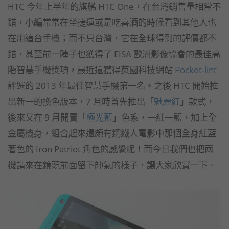
HTC 今年上半年的旗艦 HTC One，在台灣銷售量相當不
錯，小編常常在坐捷運或是吃喜酒的時候看到其他人也
在用這台手機；而不只台灣，它在全球得到的評價都不
錯，甚至前一陣子也獲得了 EISA 歐洲影像協會的最佳高
階智慧手機獎項，最近還獲得英國科技網站
Pocket-lint
評選的 2013 年最佳智慧手機第一名。之後 HTC 開始推
出新一的換色版本，7 月時首先推出「
魅麗紅
」款式，
後來又在 9 月開賣「
極光藍
」色系，一紅一藍，加上全
金屬機身，組合起來還頗有鋼鐵人電影中那個全身紅藍
著色的 Iron Patriot 角色的感覺呢！而今日我們也把兩
機請來在鏡頭前面留下帥氣的樣子，讓大家欣賞一下。