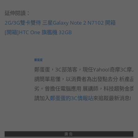
延伸閱讀：
2G/3G雙卡雙待 三星Galaxy Note 2 N7102 開箱
[開箱]HTC One 旗艦機 32GB
鄭蛋蛋
鄭蛋蛋，3C部落客，現任Yahoo!奇摩3C摩
調簡單易懂，以消費者為出發點去分 析產品
劣。曾擔任電腦應用 展講師，科技趨勢金獎
請加入
鄭蛋蛋的3C情報站
來追蹤最新消息!
廣告