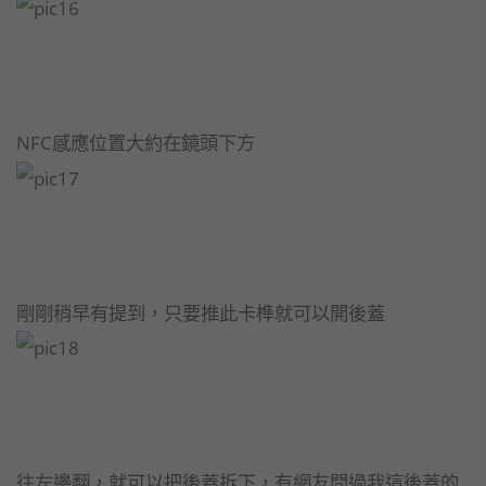
NFC感應位置大約在鏡頭下方
剛剛稍早有提到，只要推此卡榫就可以開後蓋
往左邊翻，就可以把後蓋拆下，有網友問過我這後蓋的