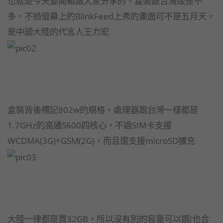
也就是今天要開箱跟大家分享的。盒裝跟台灣版差不
多，不過螢幕上的BlinkFeed上秀的畫面可不是五月天，
是中國大陸的代言人王力宏
盒裝背後標記802w的規格，處理器跟台灣一樣都是
1.7GHz的高通S600四核心，不過SIM卡支援
WCDMA(3G)+GSM(2G)，而且還支援microSD擴充
大陸一律都是賣32GB，所以沒有別的容量可以選(也合