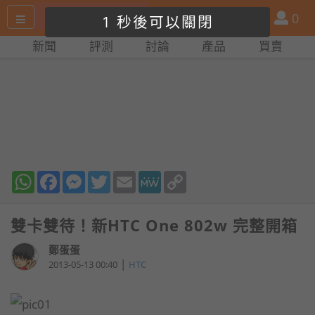
搜
產
會
0
關閉廣告
尋
品
員
新聞
評測
討論
產品
買賣
網
比
站
拼
WhatsApp
Facebook
Messenger
Twitter
Email
MeWe
Copy
Link
雙卡雙待！新HTC One 802w 完整開箱
鄭蛋蛋
|
2013-05-13 00:40
HTC