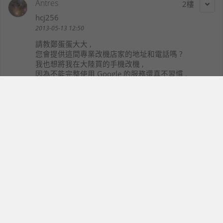
Antres
2
hcj256
2013-05-13 12:50
請教鄭蛋蛋大大 ,
您會提供這間專業改機店家的地址和電話嗎 ?
我也想將我在大陸買的手機改機 ,
因為不能完整使用 Google 的服務還真不習慣 .
謝謝 .
奶油K桑
3
lightya
2013-05-13 12:57
從小米機看來，大陸人似乎很不在意薄厚
如果背蓋打開是黑色的，氣質成分就加分不少(白色看
起來土土的)
不知黑色或紅色版的背蓋打開是什麼顏色的？
鄭蛋蛋