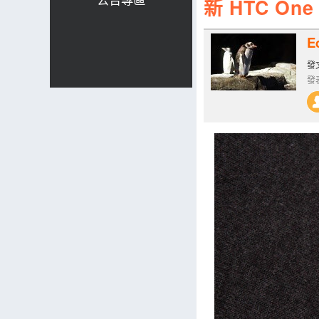
新 HTC On
E
發文
發表