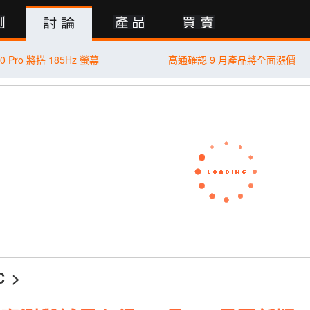
行動版
0 Pro 將搭 185Hz 螢幕
高通確認 9 月產品將全面漲價
C
>