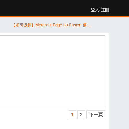
登入/註冊
【米可促銷】Motorola Edge 60 Fusion 價格破盤！米可手機館限時 $8,490 (7/31~8/2)
1
2
下一頁