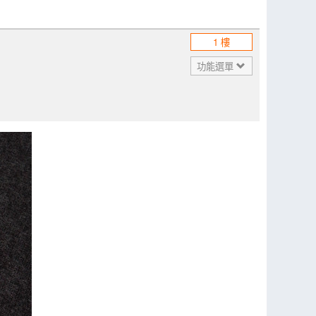
1 樓
功能選單