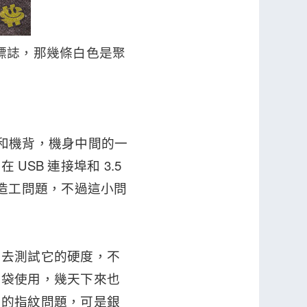
o 標誌，那幾條白色是聚
版和機背，機身中間的一
SB 連接埠和 3.5
的造工問題，不過這小問
物去測試它的硬度，不
褲袋使用，幾天下來也
顯的指紋問題，可是銀