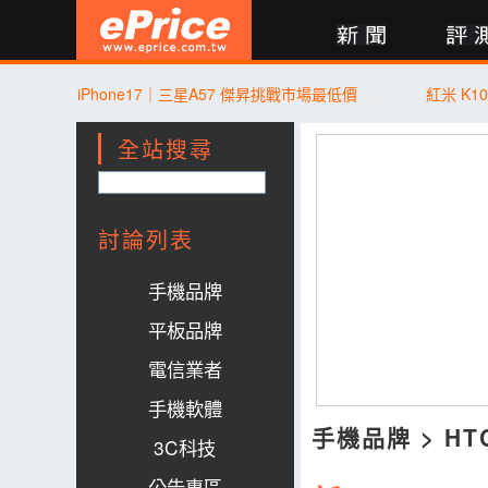
新聞
評測
討論
產品
買賣
商城
登入
iPhone17｜三星A57 傑昇挑戰市場最低價
紅米 K10
全站搜尋
討論列表
手機品牌
平板品牌
電信業者
手機軟體
手機品牌
>
HT
3C科技
公告專區