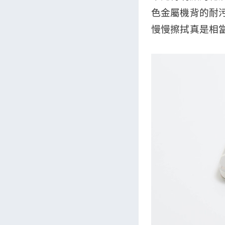
色金屬機背的耐
慢慢擦拭真是相