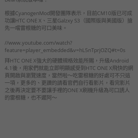
根據CyanogenMod開發團隊表示，目前CM10版已可成
功讓HTC ONE X、三星Galzxy S3（國際版與美國版）搶
先一嚐雷根糖的可口美味。
//www.youtube.com/watch?
feature=player_embedded&v=hL5nTprjOZQ#t=0s
拜HTC ONE X強大的硬體規格效能所賜，升級Android
4.1後，用家們就能立即明顯感受到HTC ONE X飛快的網
頁開啟與瀏覽速度，當然啦～吃雷根糖的好處可不只這
一項，更多的、更讚的請看官們自行看影片，看完影片
之後再決定要不要讓手裡的ONE X刷機升級為可口誘人
的雷根糖，也不遲阿～