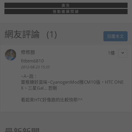
廣告
捲動繼續閱讀
網友評論
1
回覆本文
修修臉
1
fitbtm6810
2012-08-23 15:35
~A~
說：
雷根糖好滋味~CyanogenMod推CM10版，HTC ONE
X、三星Gal... 恕刪
看起來HTC好像跑的比較快耶^^
最新新聞