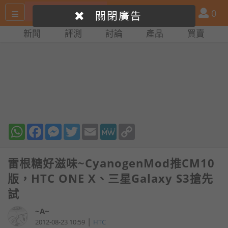
搜
產
會
0
關閉廣告
尋
品
員
新聞
評測
討論
產品
買賣
網
比
站
拼
WhatsApp
Facebook
Messenger
Twitter
Email
MeWe
Copy
Link
雷根糖好滋味~CyanogenMod推CM10
版，HTC ONE X、三星Galaxy S3搶先
試
~A~
|
2012-08-23 10:59
HTC