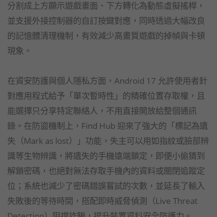
分割成上方顯示遊戲畫面、下方轉化為動態虛擬搖桿，
並支援外接控制器的自訂按鍵對應，同時透過大幅改良
的記憶體清理機制，有效減少高畫質遊戲的掉幀與卡頓
現象。
在資安防護與個人隱私方面，Android 17 允許使用者針
對應用程式給予「單次暫時性」的精確位置存取權，且
能選擇只分享特定聯絡人，不用直接開放給整個通訊
錄。在防盜機制上，Find Hub 迎來了強大的「標記為遺
失（Mark as lost）」功能，失主可以用如指紋或臉部辨
識等生物辨識，將遺失的手機遠端鎖定，即便小偷猜到
解鎖密碼，也絕對無法存取手機內的資料或關閉追蹤定
位；系統也減少了密碼錯誤嘗試的次數，並延長了輸入
失敗後的等待時間，搭配即時威脅偵測（Live Threat
Detection）阻擋詐騙，提升裝置資料安全防護力。