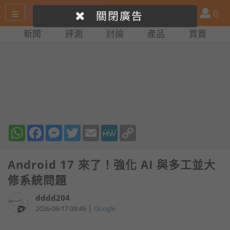
搜
產
會
0
關閉廣告
尋
品
員
新聞
評測
討論
產品
買賣
網
比
站
拼
WhatsApp
Facebook
Messenger
Twitter
Email
MeWe
Copy
Link
Android 17 來了！強化 AI 與多工並大
修系統問題
dddd204
|
2026-06-17 09:49
Google