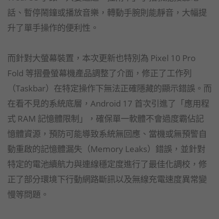
話、暫停鬧鐘或播放音樂，轉動手腕則能靜音，大幅提
升了單手操作的便利性。
而針對大螢幕裝置，本次更新也特別為 Pixel 10 Pro
Fold 等摺疊螢幕機產品調整了介面，修正了工作列
（Taskbar）在特定操作下無法正確隱藏的顯示錯誤。而
在看不見的系統底層，Android 17 首次引進了「應用程
式 RAM 記憶體限制」，確保單一軟體不會過度霸佔記
憶體資源，預防可能導致系統無回應、當機或無預警自
動重啟的記憶體漏失（Memory Leaks）錯誤，並針對
特定的電池續航力與連線穩定度進行了最佳化調校，修
正了部分環境下行動網路斷訊以及無線充電速度異常變
慢等問題。