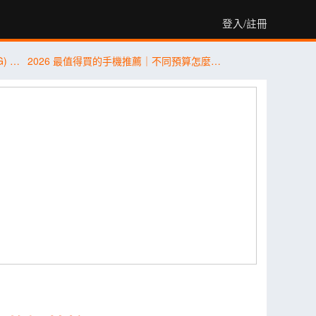
登入/註冊
傑昇通信限時下殺：三星 A57 (12G/256G) 只要 $14,490 元！(8/3-8/5)
2026 最值得買的手機推薦｜不同預算怎麼選？5 款熱門手機完整比較