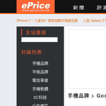
新聞
評測
討論
產品
買賣
商城
登入
iPhone17｜三星A57 傑昇挑戰市場最低價
全站搜尋
討論列表
手機品牌
平板品牌
電信業者
手機軟體
手機品牌
>
Go
3C科技
公告專區