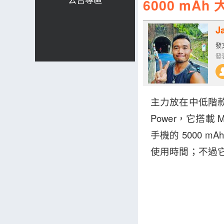
6000 mAh
J
發文
發表
主力放在中低階款式
Power，它搭載 
手機的 5000 mA
使用時間；不過它