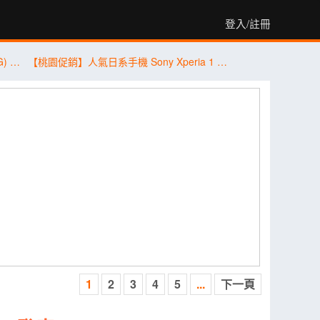
登入/註冊
傑昇通信限時下殺：三星 A57 (12G/256G) 只要 $14,490 元！(8/3-8/5)
【桃園促銷】人氣日系手機 Sony Xperia 1 VII 256G/512G，現貨特價 34,590 元起有夠划算！(8/4~8/10)
1
2
3
4
5
...
下一頁