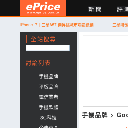
新聞
評測
討論
產品
買賣
商城
登入
iPhone17｜三星A57 傑昇挑戰市場最低價
三星研
全站搜尋
討論列表
手機品牌
平板品牌
電信業者
手機軟體
手機品牌
>
Go
3C科技
公告專區