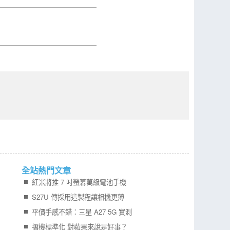
全站熱門文章
紅米將推 7 吋螢幕萬級電池手機
S27U 傳採用這製程讓相機更薄
平價手感不錯：三星 A27 5G 實測
摺機標準化 對蘋果來說是好事？