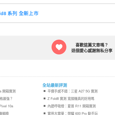
Fold8 系列 全新上市
喜歡這篇文章嗎？
送個愛心感謝無私分享
全站最新評測
0a 開箱實測
平價手感不錯：三星 A27 5G 實測
a 規格誰強？
Z Fold8 實測 寬摺機真的好用嗎
el 10a
內建呼吸燈：夏普 R11 開箱實測
手機揭曉
實用大電量：榮耀 600 Pro 動手玩