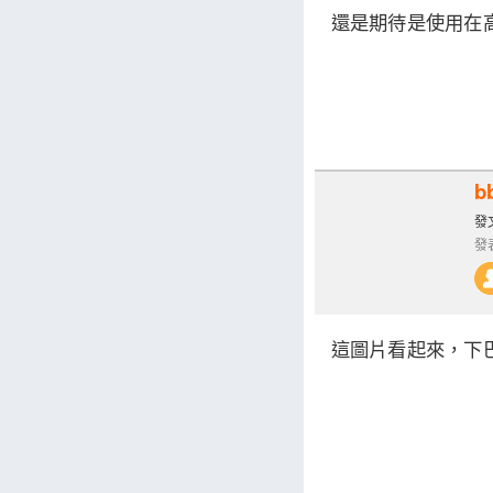
還是期待是使用在
b
發文
發表
這圖片看起來，下巴