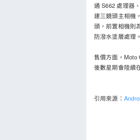
通 S662 處理
建三鏡頭主相機，配
頭，前置相機則為 1
防潑水塗層處理
售價方面，Moto 
後數星期會陸續
引用來源：
Androi