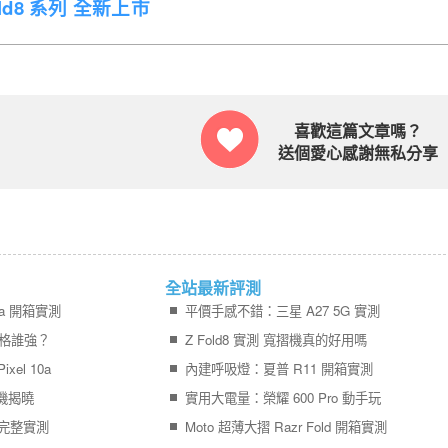
Fold8 系列 全新上市
喜歡這篇文章嗎？
送個愛心感謝無私分享
全站最新評測
0a 開箱實測
平價手感不錯：三星 A27 5G 實測
a 規格誰強？
Z Fold8 實測 寬摺機真的好用嗎
el 10a
內建呼吸燈：夏普 R11 開箱實測
手機揭曉
實用大電量：榮耀 600 Pro 動手玩
ld 完整實測
Moto 超薄大摺 Razr Fold 開箱實測