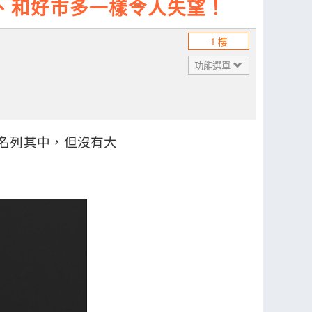
無降價、和好市多一樣令人失望！
1 樓
功能選單
a 都名列其中，但沒有大