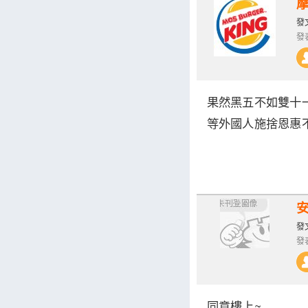
發文
發表
果然黑五不如雙十
等外國人施捨恩惠
發文
發表
同意樓上~