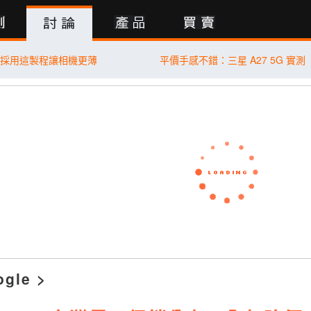
行動版
 傳採用這製程讓相機更薄
平價手感不錯：三星 A27 5G 實測
ogle
>