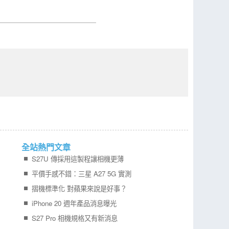
全站熱門文章
S27U 傳採用這製程讓相機更薄
平價手感不錯：三星 A27 5G 實測
摺機標準化 對蘋果來說是好事？
iPhone 20 週年產品消息曝光
S27 Pro 相機規格又有新消息