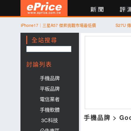
新聞
評測
討論
產品
買賣
商城
登入
iPhone17｜三星A57 傑昇挑戰市場最低價
S27U
全站搜尋
討論列表
手機品牌
平板品牌
電信業者
手機軟體
手機品牌
>
Go
3C科技
公告專區