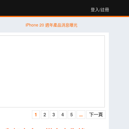
登入/註冊
iPhone 20 週年產品消息曝光
1
2
3
4
5
...
下一頁