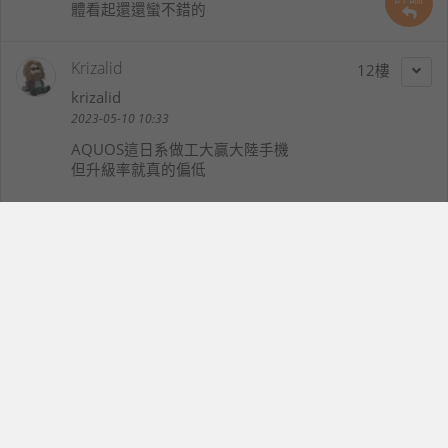
體看起還還蠻不錯的
Krizalid
12
krizalid
2023-05-10 10:33
AQUOS這日系做工大贏大陸手機
但升級率就真的偏低
story5ace5
13
story5ace5
2023-05-10 11:49
看來夏普的AQUOS R8系列產品在照相的效能表現將會
有很大的進步這項消息有利於增加買氣
hpstony
14
hpstony
2023-05-10 16:18