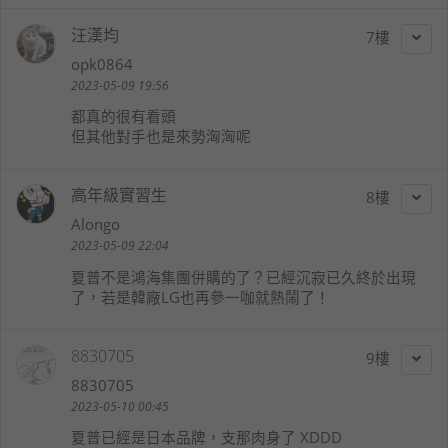
汪漢均
7
opk0864
2023-05-09 19:56
都真的很有看頭
但其他對手也是來勢洶洶呢
高年級實習生
8
Alongo
2023-05-09 22:04
夏普不是鴻海集團併購的了？已經沉寂已久終於出現
了，若是韓廠LG也再參一咖就熱鬧了！
8830705
9
8830705
2023-05-10 00:45
夏普已經是日本品牌，支那肉身了 XDDD