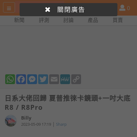
搜
產
會
0
關閉廣告
尋
品
員
新聞
評測
討論
產品
買賣
網
比
站
拼
WhatsApp
Facebook
Messenger
Twitter
Email
MeWe
Copy
Link
日系大佬回歸 夏普推徠卡鏡頭+一吋大底
R8 / R8Pro
Billy
|
2023-05-09 17:19
Sharp