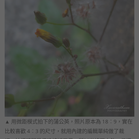
▲ 用微距模式拍下的蒲公英，照片原本為 18︰9，實在
比較喜歡 4︰3 的尺寸，就用內建的編輯單純做了裁