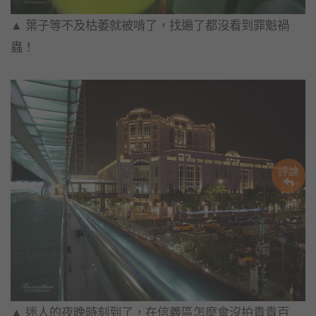
▲ 葉子等不及枯萎就被啃了，找遍了都沒看到罪魁禍
蟲！
評論
▲ 迷人的夜晚時刻到了，在信義區怎麼會沒拍貴貴百