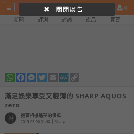
搜
產
會
0
關閉廣告
尋
品
員
新聞
評測
討論
產品
買賣
網
比
站
拼
WhatsApp
Facebook
Messenger
Twitter
Email
MeWe
Copy
Link
滿足娛樂享受又輕薄的 SHARP AQUOS
zero
抱著相機追夢的傻瓜
|
2019-03-06 01:40
Sharp