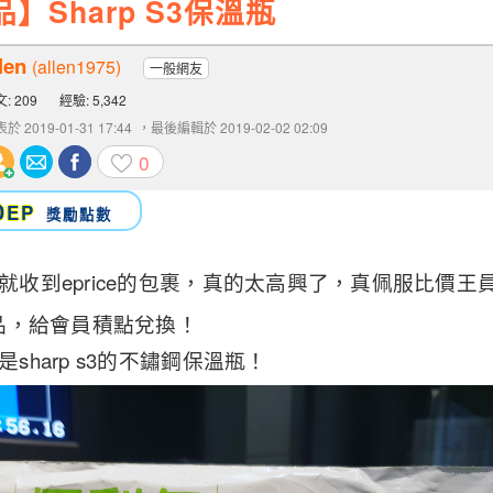
】Sharp S3保溫瓶
len
(allen1975)
一般網友
: 209
經驗: 5,342
於 2019-01-31 17:44
，最後編輯於 2019-02-02 02:09
0
0
EP
獎勵點數
就收到eprice的包裹，真的太高興了，真佩服比價
品，給會員積點兌換！
sharp s3的不鏽鋼保溫瓶！