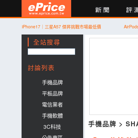
新聞
評測
討論
產品
買賣
商城
登入
iPhone17｜三星A57 傑昇挑戰市場最低價
AirP
全站搜尋
討論列表
手機品牌
平板品牌
電信業者
手機軟體
手機品牌
>
SH
3C科技
公告專區