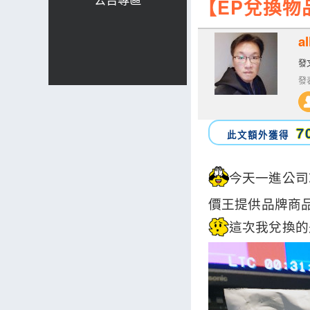
【EP兌換物品
al
發文
發表
7
此文額外獲得
今天一進公司
價王提供品牌商
這次我兌換的是