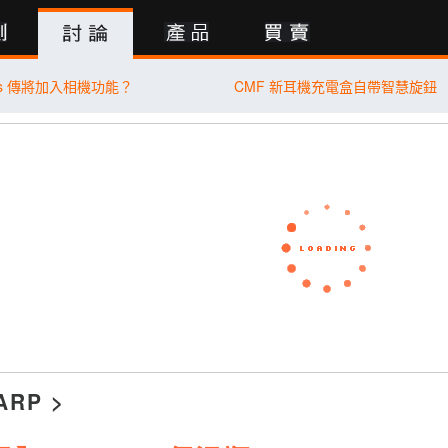
行動版
ods 傳將加入相機功能？
CMF 新耳機充電盒自帶智慧旋鈕
ARP
>