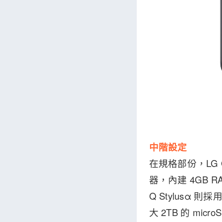
中階設定
在規格部份，LG Q
器，內建 4GB RA
Q Stylusα 
大 2TB 的 micr