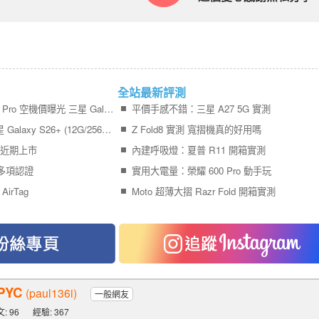
全站最新評測
終於等到了！iPhone 17 Pro 空機價曝光 三星 Galaxy S26+ 狂降近 8 千
平價手感不錯：三星 A27 5G 實測
傑昇通信限時下殺：三星 Galaxy S26+ (12G/256G) 只要 $29,990 元！(8/6-8/9)
Z Fold8 實測 寬摺機真的好用嗎
機近期上市
內建呼吸燈：夏普 R11 開箱實測
先通多項認證
實用大電量：榮耀 600 Pro 動手玩
AirTag
Moto 超薄大摺 Razr Fold 開箱實測
PYC
(paul136i)
一般網友
: 96
經驗: 367