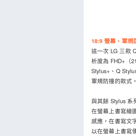
18:9 螢幕、軍
這一次 LG 三款 Q
析度為 FHD+（2
Stylus+、Q St
軍規防撞的款式
與其餘 Stylu
在螢幕上書寫繪圖
感應，在書寫文
以在螢幕上書寫便