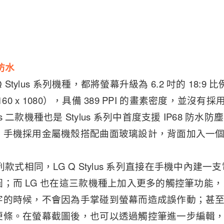
規防水
 Stylus 系列機種，都將螢幕升級為 6.2 吋的 18:9 比例 
160 x 1080），具備 389 PPI 的畫素密度，並沒
ylus 二款機種也是 Stylus 系列中首度支援 IP68 防水防塵
，手機採用金屬機殼搭配曲面玻璃設計，背面加入一
s 系列款式相同，LG Q Stylus 系列直接在手機中內
；而 LG 也在這三款機種上加入更多的觸控筆功能
字的時候，不會因為手掌碰到螢幕而造成誤作動；甚
條。在螢幕截圖後，也可以透過觸控筆進一步編輯，還