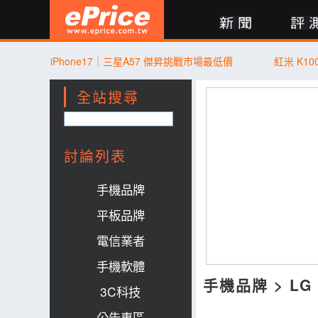
新聞
評測
討論
產品
買賣
商城
登入
iPhone17｜三星A57 傑昇挑戰市場最低價
紅米 K10
全站搜尋
討論列表
手機品牌
平板品牌
電信業者
手機軟體
手機品牌
>
LG
3C科技
公告專區