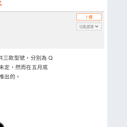
水
1 樓
功能選單
s，共三款型號，分別為 Q
上市計畫未定，然而在五月底
台推出的。