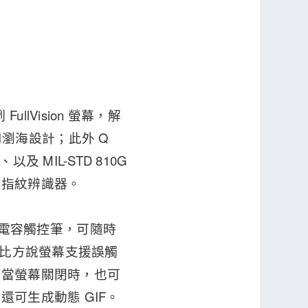
FullVision 螢幕，解
有採用瀏海設計；此外 Q
、以及 MIL-STD 810G
個指紋辨識器。
建一支電容觸控筆，可隨時
，比方說螢幕支援誤觸
至當螢幕關閉時，也可
可生成動態 GIF。