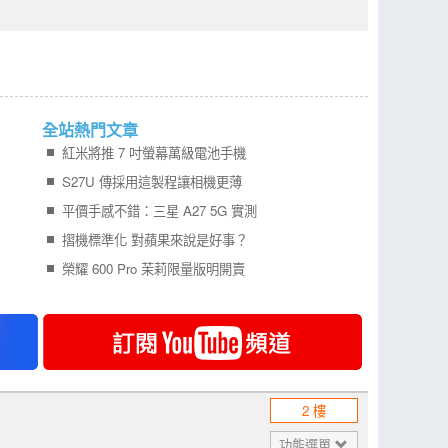
全站熱門文章
紅米將推 7 吋螢幕萬級電池手機
S27U 傳採用這製程讓相機更薄
平價手感不錯：三星 A27 5G 實測
摺機標準化 對蘋果來說是好事？
榮耀 600 Pro 茉莉限量版明開賣
2 樓
功能選單