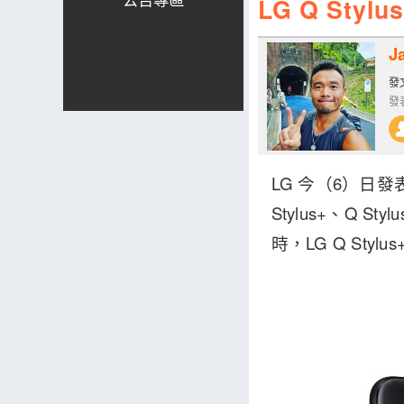
LG Q St
J
發文
發表
LG 今（6）日發表
Stylus+、Q 
時，LG Q St