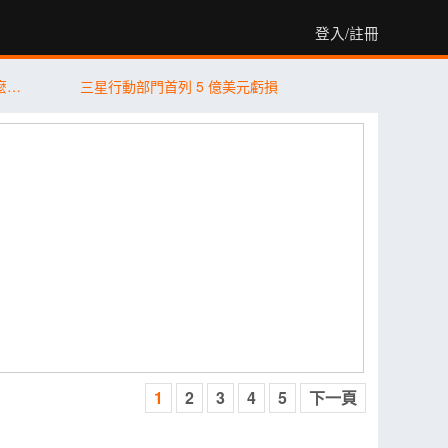
登入/註冊
2026 最值得買的手機推薦｜不同預算怎麼選？5 款熱門手機完整比較
三星行動部門首列 5 億美元虧損
1
2
3
4
5
下一頁