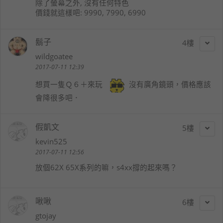
除了螢幕之外, 沒有任何特色
價錢就這樣吧: 9990, 7990, 6990
鬍子
4
wildgoatee
2017-07-11 12:39
想買一隻Ｑ６＋來玩
沒有廣角鏡頭，價格應該
會降很多吧．
假凱文
5
kevin525
2017-07-11 12:56
放個62X 65X系列的嘛，s4xx撐的起來嗎？
啾啾
6
gtojay