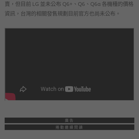
賣，但目前 LG 並未公布 Q6+、Q6、Q6α 各機種的價格
資訊，台灣的相關發售規劃目前官方也尚未公布。
廣告
捲動繼續閱讀