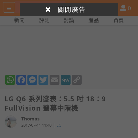
搜
產
會
0
關閉廣告
尋
品
員
新聞
評測
討論
產品
買賣
網
比
站
拼
WhatsApp
Facebook
Messenger
Twitter
Email
MeWe
Copy
Link
LG Q6 系列發表：5.5 吋 18：9
FullVision 螢幕中階機
Thomas
|
2017-07-11 11:40
LG