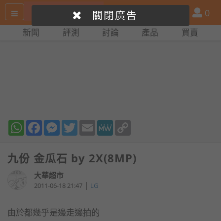
搜
產
會
0
關閉廣告
尋
品
員
新聞
評測
討論
產品
買賣
網
比
站
拼
WhatsApp
Facebook
Messenger
Twitter
Email
MeWe
Copy
Link
九份 金瓜石 by 2X(8MP)
大華超市
|
2011-06-18 21:47
LG
由於都幾乎是邊走邊拍的