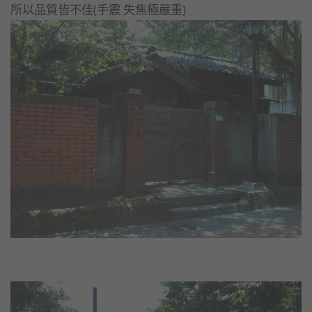
所以品質皆不佳(手震 失焦極嚴重)