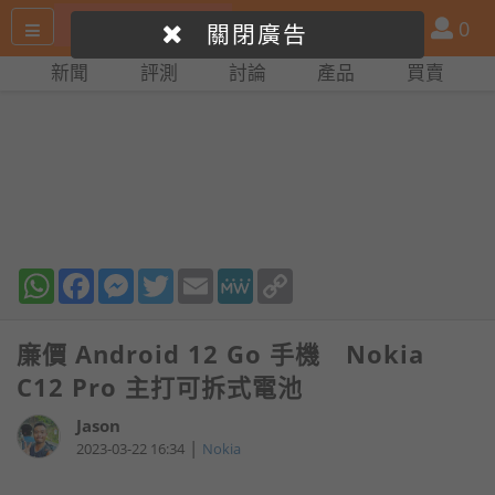
搜
產
會
0
關閉廣告
尋
品
員
新聞
評測
討論
產品
買賣
網
比
站
拼
WhatsApp
Facebook
Messenger
Twitter
Email
MeWe
Copy
Link
廉價 Android 12 Go 手機 Nokia
C12 Pro 主打可拆式電池
Jason
|
2023-03-22 16:34
Nokia