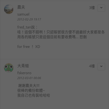
農夫
3
samuel
2012-02-29 19:17
fred_tan
說：
哇！這個不錯咧！只認賬號很方便不過最好大家都是各
用各的賬號只是這個目前有要收費嗎... 恕刪
for free ！ XD
大青蛙
4
fskeroro
2012-03-01 00:06
謝謝農夫大!!!
很棒的備份軟體~
我自己也有裝哈哈哈