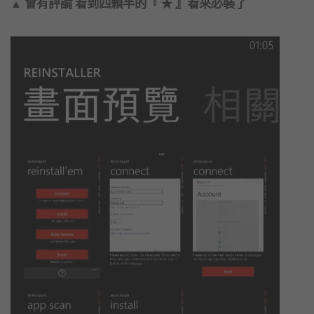
會有評論 看到四顆半的『
』看來必裝了
▲
★