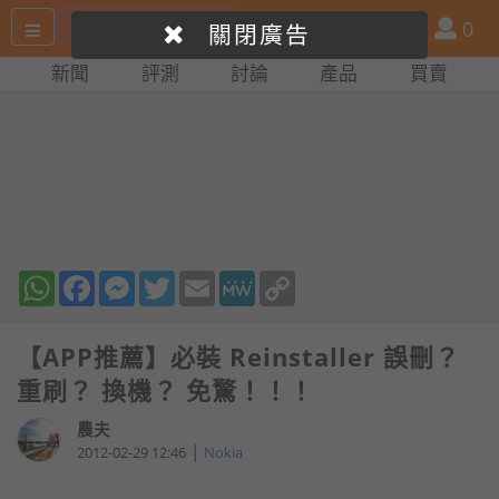
搜
產
會
0
關閉廣告
尋
品
員
新聞
評測
討論
產品
買賣
網
比
站
拼
WhatsApp
Facebook
Messenger
Twitter
Email
MeWe
Copy
Link
【APP推薦】必裝 Reinstaller 誤刪？
重刷？ 換機？ 免驚！！！
農夫
|
2012-02-29 12:46
Nokia