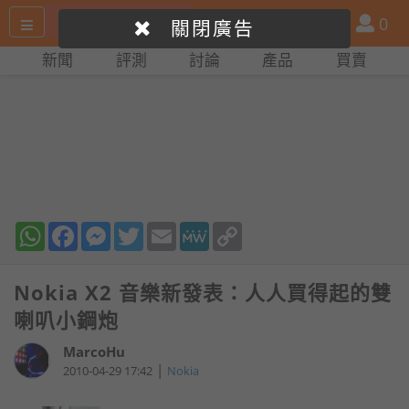
搜
產
會
0
關閉廣告
尋
品
員
新聞
評測
討論
產品
買賣
網
比
站
拼
WhatsApp
Facebook
Messenger
Twitter
Email
MeWe
Copy
Link
Nokia X2 音樂新發表：人人買得起的雙
喇叭小鋼炮
MarcoHu
|
2010-04-29 17:42
Nokia