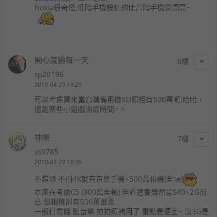
Nokia很奇怪,低階手機設計的比高階手機還漂亮~
開心度過每一天
6
sp20196
2010-04-29 18:29
可以考慮買來當高檔備用機XD照相有500萬呢!哈哈，
還能塞些小遊戲消磨時間= =
神樂
7
ss9785
2010-04-29 18:35
不錯耶 不用4K就有音樂手機+500萬相機(全幅)
本來在考慮C5 (300萬全幅) 但看這隻雖然是S40+2G而
已 但相機卻有500萬畫素
一般打電話 聽音樂 拍拍照夠用了 重點是便宜~ 沒3G是