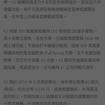
樂。X2 繼續採用活力十足的彩色側條設計，並且加入快
捷鍵功能，用戶可直接從側邊按鍵操控音樂或調整音
量，在外型上也極具音樂動感形象。
X2 內建 500 萬畫素相機與 LED 照相燈 (支援手電筒)，
具 4 倍數位變焦、背景作業、分類相簿瀏覽與 Flickr 快
速上傳功能；不過由於手機檔次較低，這組 500 萬畫素
相機採用的是全幅對焦 (Full focus) 方案，並不支援自動
對焦，而它也不具備 3G 功能。X2 還特別強調背蓋採用
鋁金屬，質感更加分，並可維持 81 公克的輕巧身形。
X2 預計 2010 年 6 月底前推出，海外預估售價 85 歐元
(稅前)，約合台幣 3,530 元，感覺相當親民；台灣還沒
說何時上，但相信像 X2 這種俗又大碗還內建雙喇叭的
大眾音樂機，台灣應該是不會缺席的。