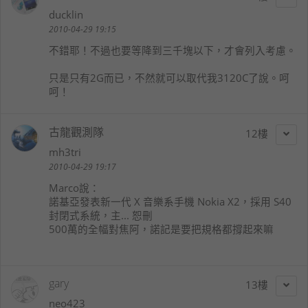
ducklin
2010-04-29 19:15
不錯耶！不過也要等降到三千塊以下，才會列入考慮。
只是只有2G而已，不然就可以取代我3120C了說。呵
呵！
古龍觀測隊
12
mh3tri
2010-04-29 19:17
Marco
說：
諾基亞發表新一代 X 音樂系手機 Nokia X2，採用 S40
封閉式系統，主... 恕刪
500萬的全幅對焦阿，諾記是要把規格都撐起來嘛
gary
13
neo423