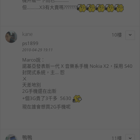
機升級一下而已...........
但..........X3有大賣嗎???????
kane
10
ps1899
2010-04-29 19:11
Marco
說：
諾基亞發表新一代 X 音樂系手機 Nokia X2，採用 S40
封閉式系統，主... 恕
ㄨ
天差地別
2G手機還在出新
+個3G貴了3千多 5630
現在誰會想買2G手機呢
鴨鴨
11