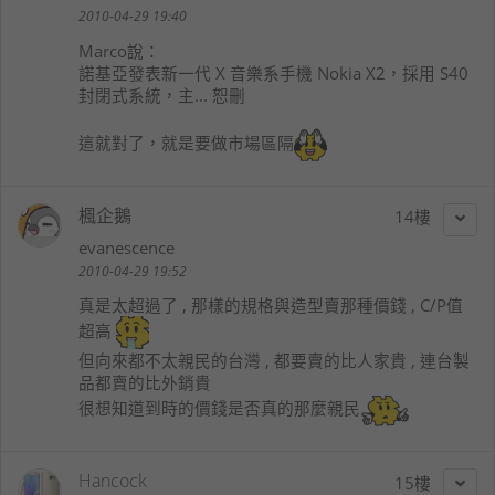
2010-04-29 19:40
Marco
說：
諾基亞發表新一代 X 音樂系手機 Nokia X2，採用 S40
封閉式系統，主... 恕刪
這就對了，就是要做市場區隔
楓企鵝
14
evanescence
2010-04-29 19:52
真是太超過了 , 那樣的規格與造型賣那種價錢 , C/P值
超高
但向來都不太親民的台灣 , 都要賣的比人家貴 , 連台製
品都賣的比外銷貴
很想知道到時的價錢是否真的那麼親民
Hancock
15