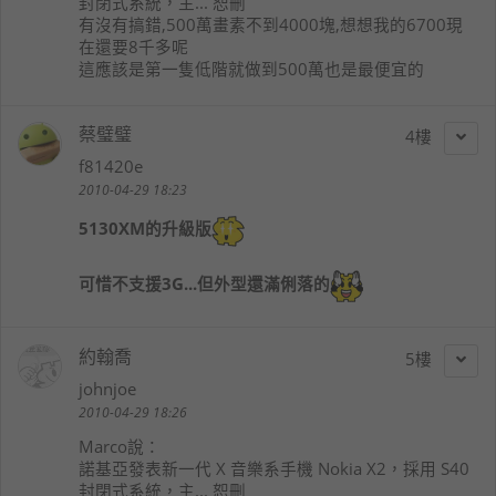
封閉式系統，主... 恕刪
有沒有搞錯,500萬畫素不到4000塊,想想我的6700現
在還要8千多呢
這應該是第一隻低階就做到500萬也是最便宜的
蔡璧璧
4
f81420e
2010-04-29 18:23
5130XM的升級版
可惜不支援3G...但外型還滿俐落的
約翰喬
5
johnjoe
2010-04-29 18:26
Marco
說：
諾基亞發表新一代 X 音樂系手機 Nokia X2，採用 S40
封閉式系統，主... 恕刪