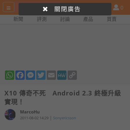
搜
產
會
0
關閉廣告
尋
品
員
新聞
評測
討論
產品
買賣
網
比
站
拼
WhatsApp
Facebook
Messenger
Twitter
Email
MeWe
Copy
Link
X10 傳奇不死 Android 2.3 終極升級
實現！
MarcoHu
|
2011-08-02 14:29
Sonyericsson