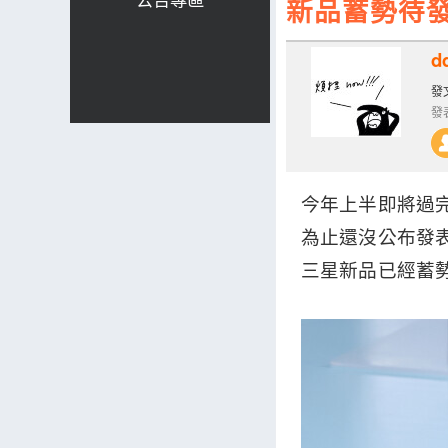
新品蓄勢待發
d
發文
發表
今年上半即將過完，
為止還沒公布發表
三星新品已經蓄