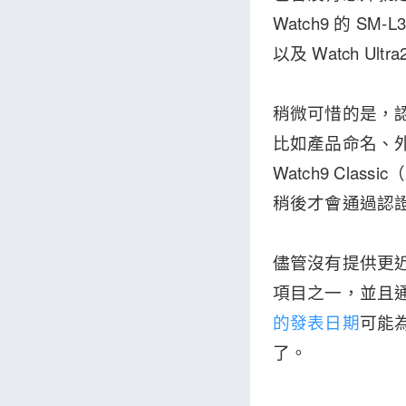
Watch9 的 SM-L
以及 Watch Ultr
稍微可惜的是，認
比如產品命名、外觀
Watch9 Cla
稍後才會通過認
儘管沒有提供更
項目之一，並且
的發表日期
可能
了。