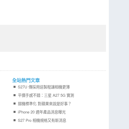
全站熱門文章
S27U 傳採用這製程讓相機更薄
平價手感不錯：三星 A27 5G 實測
摺機標準化 對蘋果來說是好事？
iPhone 20 週年產品消息曝光
S27 Pro 相機規格又有新消息