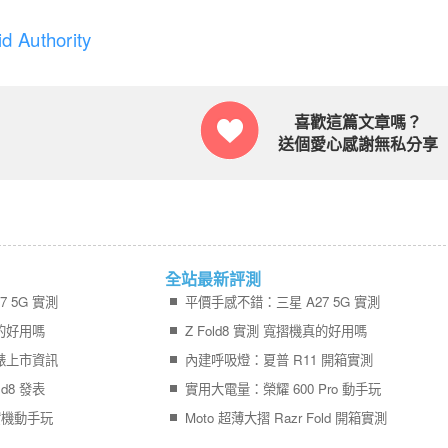
d Authority
喜歡這篇文章嗎？
送個愛心感謝無私分享
全站最新評測
 5G 實測
平價手感不錯：三星 A27 5G 實測
真的好用嗎
Z Fold8 實測 寬摺機真的好用嗎
錶上市資訊
內建呼吸燈：夏普 R11 開箱實測
d8 發表
實用大電量：榮耀 600 Pro 動手玩
現場實機動手玩
Moto 超薄大摺 Razr Fold 開箱實測