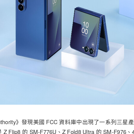
d Authority》發現美國 FCC 資料庫中出現了一系列
lip8 的 SM-F776U、Z Fold8 Ultra 的 SM-F97