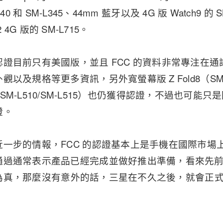
340 和 SM-L345、44mm 藍牙以及 4G 版 Watch9 的 S
a2 4G 版的 SM-L715。
證目前只有美國版，並且 FCC 的資料非常專注在
以及規格等更多資訊，另外寬螢幕版 Z Fold8（SM-
ssic（SM-L510/SM-L515）也仍獲得認證，不過也
證。
近一步的情報，FCC 的認證基本上是手機在國際市場
通過通常表示產品已經完成並做好推出準備，看來先
為真，那麼沒有意外的話，三星在不久之後，就會正