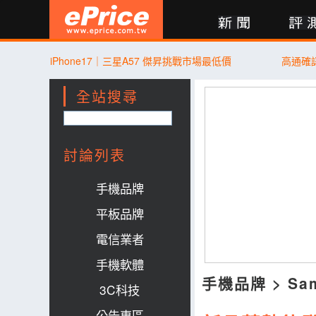
新聞
評測
討論
產品
買賣
商城
登入
iPhone17｜三星A57 傑昇挑戰市場最低價
高通確
全站搜尋
討論列表
手機品牌
平板品牌
電信業者
手機軟體
手機品牌
>
Sa
3C科技
公告專區