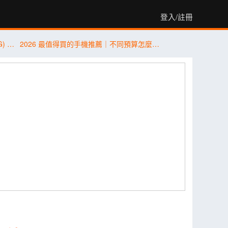
登入/註冊
傑昇通信限時下殺：三星 A57 (12G/256G) 只要 $14,490 元！(8/3-8/5)
2026 最值得買的手機推薦｜不同預算怎麼選？5 款熱門手機完整比較