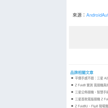
來源：
AndroidAut
品牌相關文章
平價手感不錯：三星 A27
Z Fold8 實測 寬摺機
三星公佈摺機、智慧手
三星首款寬版摺機 Z Fol
Z Fold8U、Flip8 