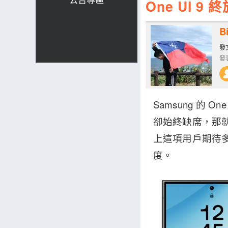
One UI 
Bi
發文
發表
Samsung 的 
卻始終缺席，那就是
上這項用戶期待多
度。