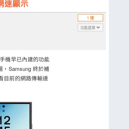
時網速顯示
1 樓
功能選單
id 手機早已內建的功能
Samsung 終於補
查看目前的網路傳輸速