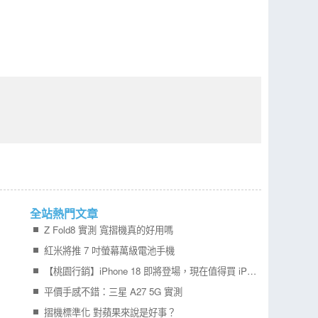
全站熱門文章
Z Fold8 實測 寬摺機真的好用嗎
紅米將推 7 吋螢幕萬級電池手機
【桃園行銷】iPhone 18 即將登場，現在值得買 iPhone 17 嗎？四款機型一次比較！
平價手感不錯：三星 A27 5G 實測
摺機標準化 對蘋果來說是好事？