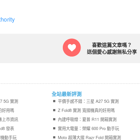
hority
喜歡這篇文章嗎？
送個愛心感謝無私分享
全站最新評測
 5G 實測
平價手感不錯：三星 A27 5G 實測
真的好用嗎
Z Fold8 實測 寬摺機真的好用嗎
錶上市資訊
內建呼吸燈：夏普 R11 開箱實測
d8 發表
實用大電量：榮耀 600 Pro 動手玩
現場實機動手玩
Moto 超薄大摺 Razr Fold 開箱實測