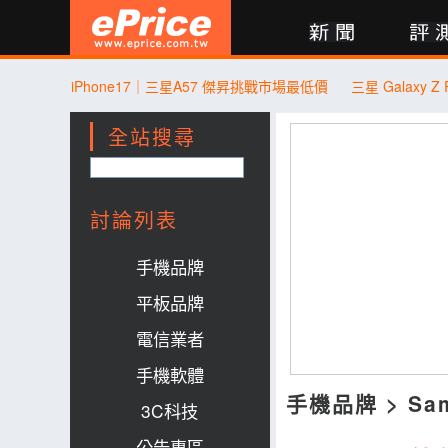
新聞
評測
討論
產品
買賣
商城
登入
iPhone17｜三星A57 傑昇挑戰市場最低價
全站搜尋
討論列表
手機品牌
平板品牌
電信業者
手機軟體
手機品牌
>
Sa
3C科技
公告專區