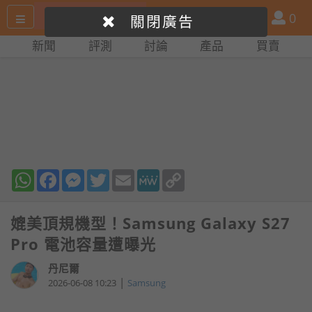
搜
產
會
0
關閉廣告
尋
品
員
新聞
評測
討論
產品
買賣
網
比
站
拼
WhatsApp
Facebook
Messenger
Twitter
Email
MeWe
Copy
Link
媲美頂規機型！Samsung Galaxy S27
Pro 電池容量遭曝光
丹尼爾
|
2026-06-08 10:23
Samsung