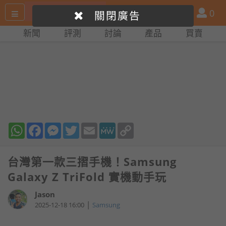
搜
產
會
0
關閉廣告
尋
品
員
新聞
評測
討論
產品
買賣
網
比
站
拼
WhatsApp
Facebook
Messenger
Twitter
Email
MeWe
Copy
Link
台灣第一款三摺手機！Samsung
Galaxy Z TriFold 實機動手玩
Jason
|
2025-12-18 16:00
Samsung