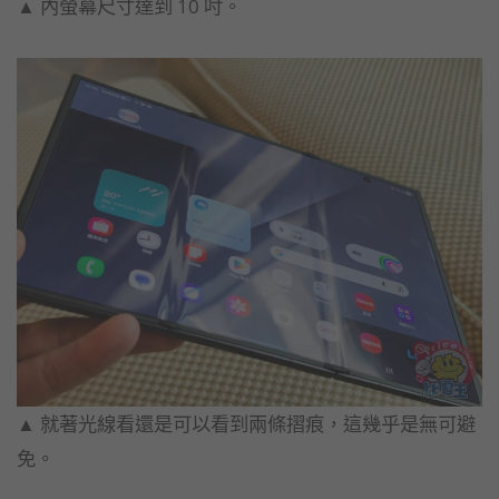
▲ 內螢幕尺寸達到 10 吋。
▲ 就著光線看還是可以看到兩條摺痕，這幾乎是無可避
免。