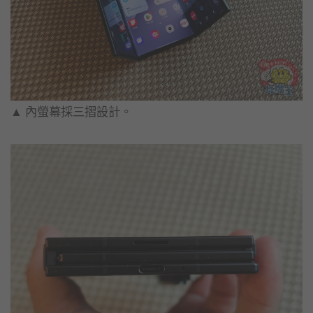
▲ 內螢幕採三摺設計。