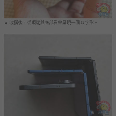
▲ 收摺後，從頂端與底部看會呈現一個 G 字形。