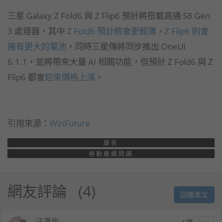
三星 Galaxy Z Fold6 與 Z Flip6 預計將搭載高通 S8 Gen
3 處理器，其中
Z Fold6 預計將會更輕薄
，
Z Flip6 則會
擁有更大的電池
，同時三星傳將同步推出 OneUI
6.1.1，並將帶來大量 AI 相關功能，但預計 Z Fold6 與 Z
Flip6 都會
迎來價格上漲
。
引用來源：
WinFuture
廣告
捲動繼續閱讀
網友評論
4
回覆本文
汪漢均