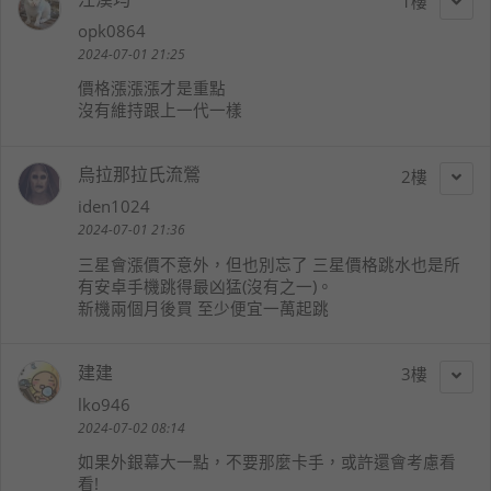
1
opk0864
2024-07-01 21:25
價格漲漲漲才是重點
沒有維持跟上一代一樣
烏拉那拉氏流鶯
2
iden1024
2024-07-01 21:36
三星會漲價不意外，但也別忘了 三星價格跳水也是所
有安卓手機跳得最凶猛(沒有之一)。
新機兩個月後買 至少便宜一萬起跳
建建
3
lko946
2024-07-02 08:14
如果外銀幕大一點，不要那麼卡手，或許還會考慮看
看!