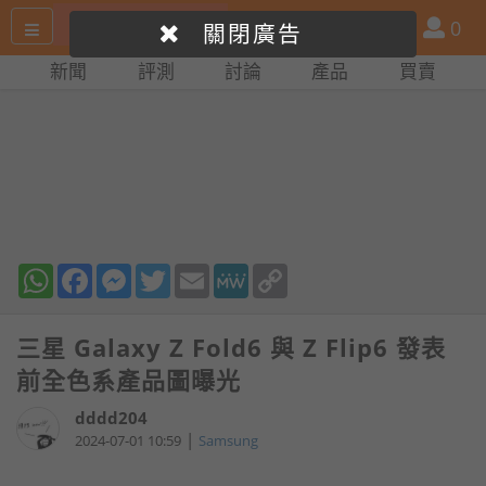
搜
產
會
0
關閉廣告
尋
品
員
新聞
評測
討論
產品
買賣
網
比
站
拼
WhatsApp
Facebook
Messenger
Twitter
Email
MeWe
Copy
Link
三星 Galaxy Z Fold6 與 Z Flip6 發表
前全色系產品圖曝光
dddd204
|
2024-07-01 10:59
Samsung