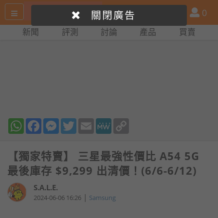
搜
產
會
0
關閉廣告
尋
品
員
新聞
評測
討論
產品
買賣
網
比
站
拼
WhatsApp
Facebook
Messenger
Twitter
Email
MeWe
Copy
Link
【獨家特賣】 三星最強性價比 A54 5G
最後庫存 $9,299 出清價！(6/6-6/12)
S.A.L.E.
|
2024-06-06 16:26
Samsung