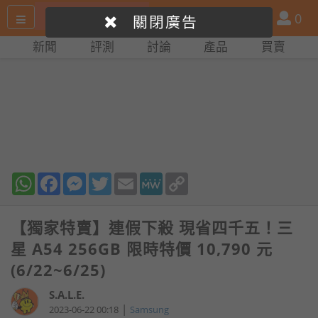
搜
產
會
0
關閉廣告
尋
品
員
新聞
評測
討論
產品
買賣
網
比
站
拼
WhatsApp
Facebook
Messenger
Twitter
Email
MeWe
Copy
Link
【獨家特賣】連假下殺 現省四千五！三
星 A54 256GB 限時特價 10,790 元
(6/22~6/25)
S.A.L.E.
|
2023-06-22 00:18
Samsung