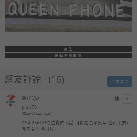
廣告
捲動繼續閱讀
網友評論
16
回覆本文
憲仔QQ
1
pkas78
2023-06-22 00:26
A54 256GB價位真的不錯 可買給長輩使用 台南朋友可
參考女王通訊喔~