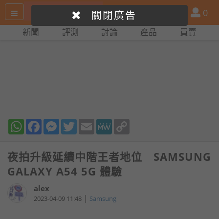
搜
產
會
0
關閉廣告
尋
品
員
新聞
評測
討論
產品
買賣
網
比
站
拼
WhatsApp
Facebook
Messenger
Twitter
Email
MeWe
Copy
Link
夜拍升級延續中階王者地位 SAMSUNG
GALAXY A54 5G 體驗
alex
|
2023-04-09 11:48
Samsung