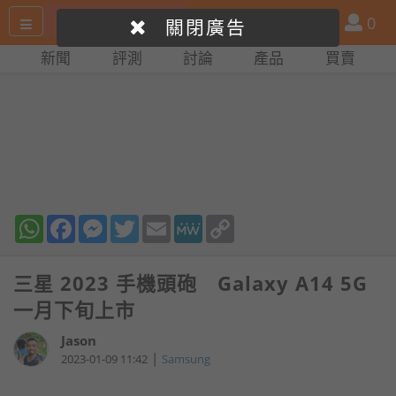
搜
產
會
0
關閉廣告
尋
品
員
新聞
評測
討論
產品
買賣
網
比
站
拼
WhatsApp
Facebook
Messenger
Twitter
Email
MeWe
Copy
Link
三星 2023 手機頭砲 Galaxy A14 5G
一月下旬上市
Jason
|
2023-01-09 11:42
Samsung