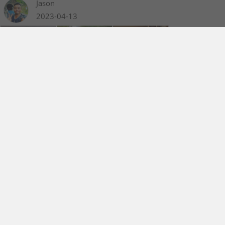
Jason
通路提供，因此也相當具有代表性；想要挑一款最夯新機？那就
從這個名單下手吧。
2023-04-13
2023 年第一季 賣最好的 10 款手機是哪些？
說到買手機，每個人都有自己的需求與預算，不過如果你真的不
知道該怎麼買的話，參考市面上熱賣的手機絕對沒有錯。今天這
篇文章，我們就要來跟大家分享一下 2023 年第一季台灣市場賣
得最好的 10 款智慧手機，這些資料由基層通路提供，因此也相當
alex
具有代表性；想要挑一款最夯新機？那就從這個名單下手吧。
2023-01-30