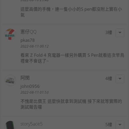
這麼高價的手機，連一隻小小的S pen都沒附上實在小
氣
憲仔QQ
3
pkas78
2022-08-11 00:12
看來 Z Fold 4 充電器一樣另外購買 S Pen就看這次早鳥
禮會不會送了~
阿閔
4
john0956
2022-08-11 01:53
不愧是比價王 這麼快就拿到測試機 接下來就等實際的
測試報告囉
story5ace5
5