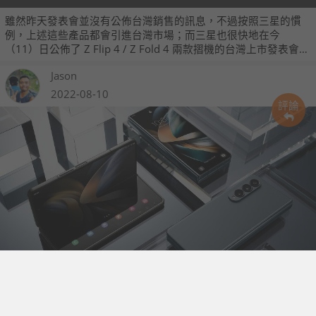
雖然昨天發表會並沒有公佈台灣銷售的訊息，不過按照三星的慣
例，上述這些產品都會引進台灣市場；而三星也很快地在今
（11）日公佈了 Z Flip 4 / Z Fold 4 兩款摺機的台灣上市發表會資
訊，預計將於 8 月 17 日舉辦，到時我們也會有來自現場的第一手
Jason
報導。
2022-08-10
評論
轉軸小型化、50MP 相機 Samsung Galaxy Z Fold 4 發表
Z Fold 4 推出三款色系：灰綠色、黑色以及米色，手機採用