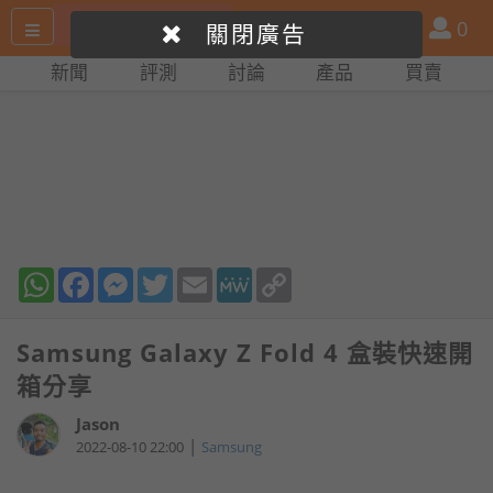
搜
產
會
0
關閉廣告
尋
品
員
新聞
評測
討論
產品
買賣
網
比
站
拼
WhatsApp
Facebook
Messenger
Twitter
Email
MeWe
Copy
Link
Samsung Galaxy Z Fold 4 盒裝快速開
箱分享
Jason
|
2022-08-10 22:00
Samsung