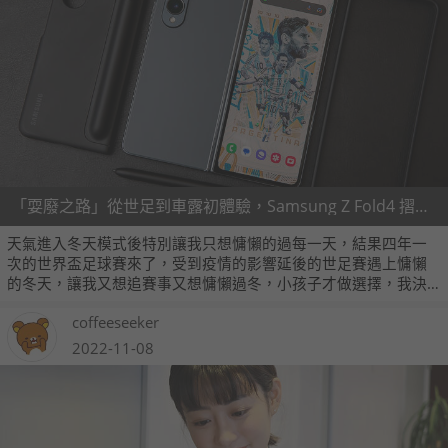
「耍廢之路」從世足到車露初體驗，Samsung Z Fold4 摺出我的慵懶時光
天氣進入冬天模式後特別讓我只想慵懶的過每一天，結果四年一
次的世界盃足球賽來了，受到疫情的影響延後的世足賽遇上慵懶
的冬天，讓我又想追賽事又想慵懶過冬，小孩子才做選擇，我決
定實現慵懶時光下如何追世足與車露的計畫。
coffeeseeker
2022-11-08