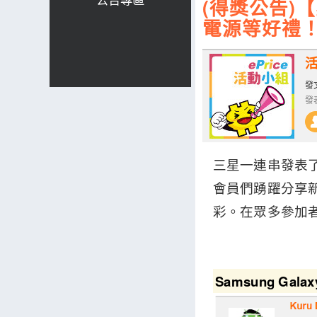
(得獎公告)
電源等好禮
發文
發表
三星一連串發表了 Ga
會員們踴躍分享
彩。在眾多參加
Samsung Galax