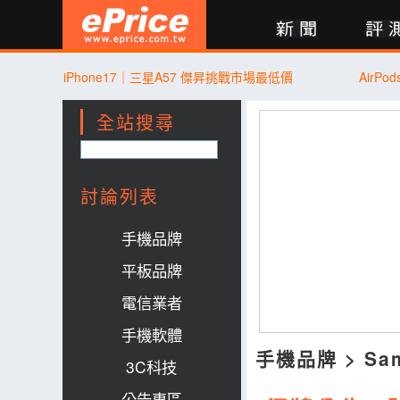
新聞
評測
討論
產品
買賣
商城
登入
iPhone17｜三星A57 傑昇挑戰市場最低價
AirP
全站搜尋
討論列表
手機品牌
平板品牌
電信業者
手機軟體
手機品牌
>
Sa
3C科技
公告專區