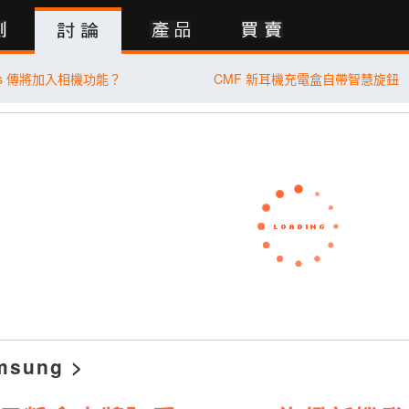
行動版
ods 傳將加入相機功能？
CMF 新耳機充電盒自帶智慧旋鈕
msung
>