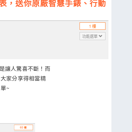
機發表，送你原廠智慧手錶、行動
1 樓
功能選單
s+，真是讓人驚喜不斷！而
為大家分享得相當精
單~