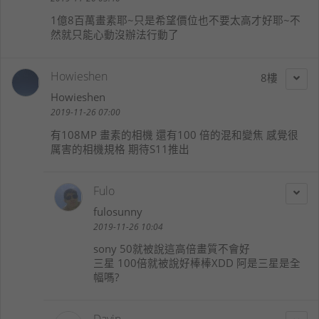
1億8百萬畫素耶~只是希望價位也不要太高才好耶~不
然就只能心動沒辦法行動了
Howieshen
8
Howieshen
2019-11-26 07:00
有108MP 畫素的相機 還有100 倍的混和變焦 感覺很
厲害的相機規格 期待S11推出
Fulo
fulosunny
2019-11-26 10:04
sony 50就被說這高倍畫質不會好
三星 100倍就被說好棒棒XDD 阿是三星是全
幅嗎?