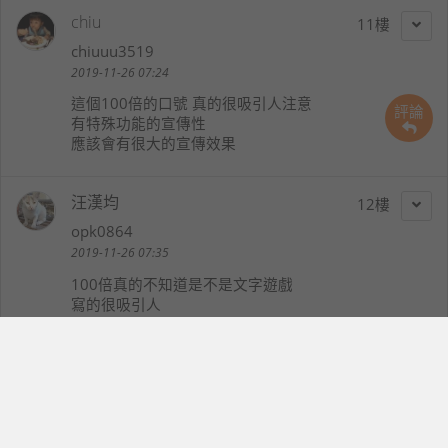
chiu
11
chiuuu3519
2019-11-26 07:24
這個100倍的口號 真的很吸引人注意
評論
有特殊功能的宣傳性
應該會有很大的宣傳效果
汪漢均
12
opk0864
2019-11-26 07:35
100倍真的不知道是不是文字遊戲
寫的很吸引人
hpstony
13
hpstony
2019-11-26 08:03
s11光學鏡頭最長焦到 10 倍，配超高畫素，加數位變