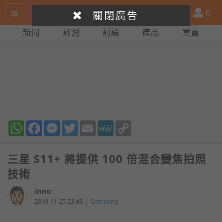
搜
產
會
0
關閉廣告
尋
品
員
新聞
評測
討論
產品
買賣
網
比
站
拼
WhatsApp
Facebook
Messenger
Twitter
Email
MeWe
Copy
Link
三星 S11+ 將提供 100 倍混合變焦拍照
技術
inno
|
2019-11-25 23:48
Samsung