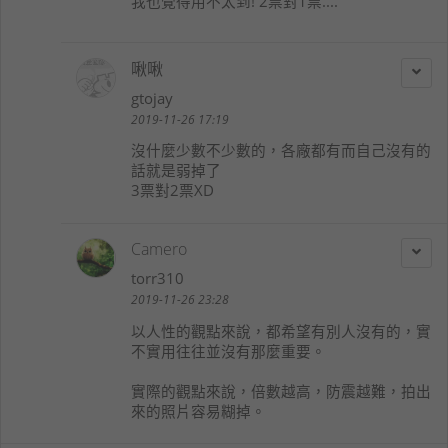
我也覺得用不太到! 2票對1票....
啾啾
gtojay
2019-11-26 17:19
沒什麼少數不少數的，各廠都有而自己沒有的
話就是弱掉了
3票對2票XD
Camero
torr310
2019-11-26 23:28
以人性的觀點來說，都希望有別人沒有的，實
不實用往往並沒有那麼重要。
實際的觀點來說，倍數越高，防震越難，拍出
來的照片容易糊掉。