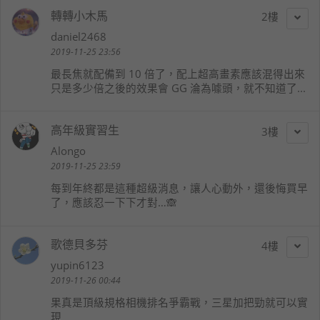
轉轉小木馬
2
daniel2468
2019-11-25 23:56
最長焦就配備到 10 倍了，配上超高畫素應該混得出來
只是多少倍之後的效果會 GG 淪為噱頭，就不知道了...
高年級實習生
3
Alongo
2019-11-25 23:59
每到年終都是這種超級消息，讓人心動外，還後悔買早
了，應該忍一下下才對…🙈
歌德貝多芬
4
yupin6123
2019-11-26 00:44
果真是頂級規格相機排名爭霸戰，三星加把勁就可以實
現