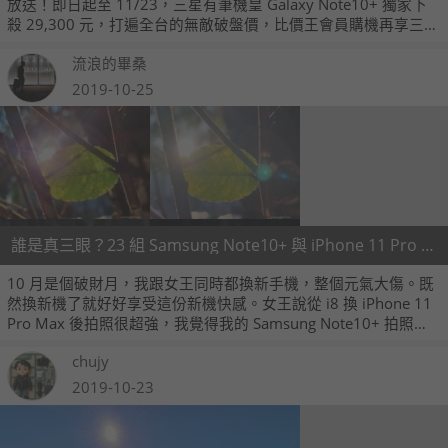
放送！即日起至 11/23，三星有筆機皇 Galaxy Note10+ 獨家下
殺 29,300 元，打遍全台的無敵破盤價，比價王會員購機再享三星
原廠登錄禮，無線閃充充電座 (價值 2,590 元) 和 45W 閃充旅充
流浪的畢桑
組 (價值 1,590 元) 免費送給你！
2019-10-25
誰是真三眼？23 組 Samsung Note10+ 與 iPhone 11 Pro Max 對比照分享
10 月是個破財月，我跟女王同時都換新手機，整個元氣大傷。既
然換新機了就好好享受這份新機快感。女王說從 i8 換 iPhone 11
Pro Max 後拍照很超強，我覺得我的 Samsung Note10+ 拍照也
不賴，所以假借雙 10 連假趴趴走的名義，然後來個三眼手機拍照
chujy
比對。
2019-10-23