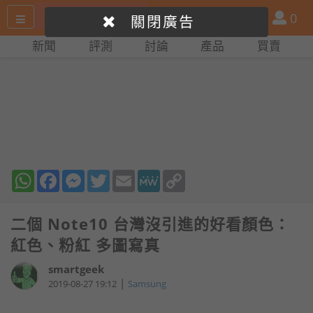
搜
產
會
0
關閉廣告
尋
品
員
新聞
評測
討論
產品
買賣
網
比
站
拼
WhatsApp
Facebook
Messenger
Twitter
Email
MeWe
Copy
Link
二個 Note10 台灣沒引進的好看顏色：
紅色、粉紅 多圖寫真
smartgeek
|
2019-08-27 19:12
Samsung