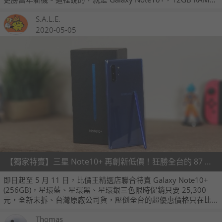
搭配 256GB ROM 超大記憶體版本，比價王精選店下殺只要
S.A.L.E.
22,500 元！保證還能再用好幾年的頂尖功能，香到做夢都會笑的
甜蜜價格，三色現貨、現在就入手～
2020-05-05
【獨家特賣】三星 Note10+ 再創新低價！狂勝全台的 87 折優惠格 限時搶購 (5/5~5/11)
即日起至 5 月 11 日，比價王精選店聯合特賣 Galaxy Note10+
(256GB)，星環藍、星環黑、星環銀三色限時促銷只要 25,300
元，全新未拆、台灣原廠公司貨，壓倒全台的超優惠價格只在比
價王！觀望已久的諾粉別猶豫，立刻進入以下賣場免費預約，保
Thomas
證買到、買不到賠一千！