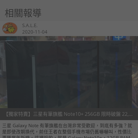
相關報導
S.A.L.E.
2020-11-04
【獨家特賣】三星有筆旗艦 Note10+ 256GB 限時破盤 22,500 元！(11/4~11/10)
三星 Galaxy Note 有筆旗艦在台灣非常受歡迎，到底有多強？就
是即使改朝換代，前任王者在整個手機市場仍舊嚇嚇叫，性價比
更勝當年新機。這裡說的，就是 Galaxy Note10+，12GB RAM