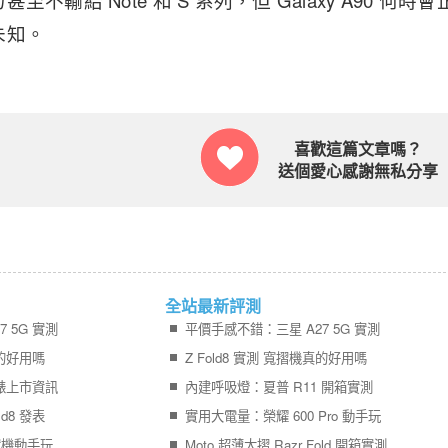
至不輸給 Note 和 S 系列，但 Galaxy A90 
未知。
喜歡這篇文章嗎？
送個愛心感謝無私分享
全站最新評測
 5G 實測
平價手感不錯：三星 A27 5G 實測
真的好用嗎
Z Fold8 實測 寬摺機真的好用嗎
錶上市資訊
內建呼吸燈：夏普 R11 開箱實測
d8 發表
實用大電量：榮耀 600 Pro 動手玩
現場實機動手玩
Moto 超薄大摺 Razr Fold 開箱實測