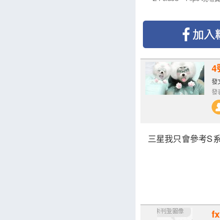
4
發文
發表
三星我只會參考S系
f