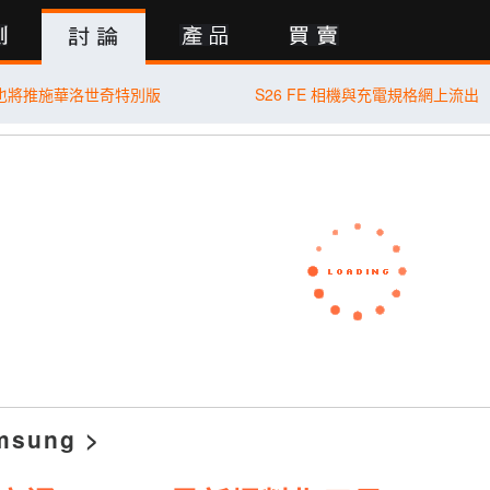
行動版
70 也將推施華洛世奇特別版
S26 FE 相機與充電規格網上流出
msung
>