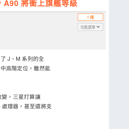
y A90 將衝上旗艦等級
1 樓
功能選單
 J、M 系列的全
然不脫中高階定位，雖然能
所改變，三星打算讓
55 處理器，甚至還將支