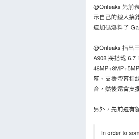
@Onleaks 先
示自己的線人搞錯了
還加碼爆料了 Gal
@Onleaks 指出
A908 將搭載 
48MP+8MP+5
幕、支援螢幕指紋辨
合，然後還會支援 
另外，先前還有額外
In order to so