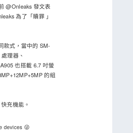
 @Onleaks 發文表
eaks 為了「贖罪 」
兩種不同款式，當中的 SM-
5 處理器、
05 也搭載 6.7 吋螢
+12MP+5MP 的組
W 快充機能。
e devices 😜