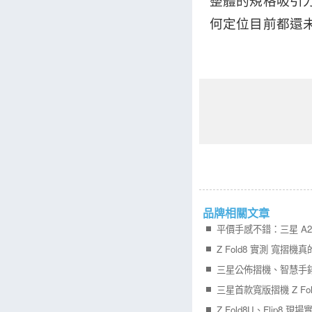
整體的規格吸引力甚
何定位目前都還
品牌相關文章
平價手感不錯：三星 A27
Z Fold8 實測 寬摺機
三星公佈摺機、智慧手
三星首款寬版摺機 Z Fol
Z Fold8U、Flip8 