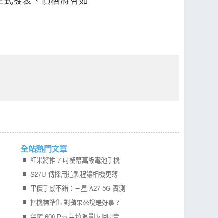
何時會正式發表、價格將會如
全站熱門文章
紅米將推 7 吋螢幕萬級電池手機
S27U 傳採用這製程讓相機更薄
平價手感不錯：三星 A27 5G 實測
摺機標準化 對蘋果來說是好事？
榮耀 600 Pro 茉莉限量版明開賣