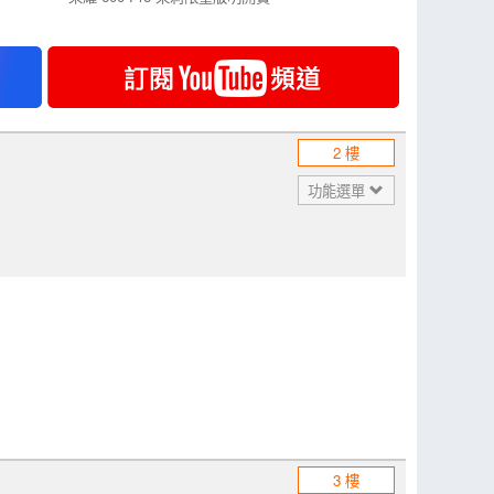
2 樓
功能選單
3 樓