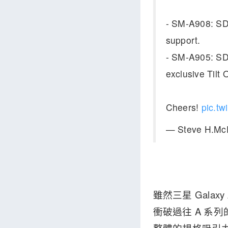
- SM-A908: SD8
support.
- SM-A905: SD8
exclusive Tilt 
Cheers!
pic.tw
— Steve H.Mc
雖然三星 Galax
衝破過往 A 系列