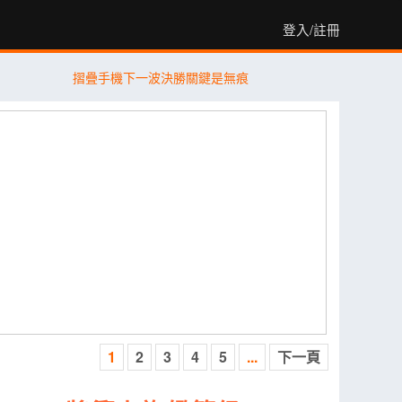
登入/註冊
摺疊手機下一波決勝關鍵是無痕
1
2
3
4
5
...
下一頁