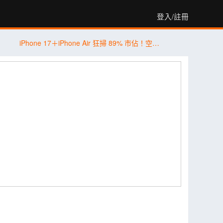
登入/註冊
iPhone 17＋iPhone Air 狂掃 89% 市佔！空機價跳水 9,410 元引爆尾盤買氣