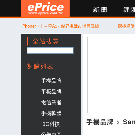
新聞
評測
討論
產品
買賣
商城
登入
iPhone17｜三星A57 傑昇挑戰市場最低價
摺機標準
全站搜尋
討論列表
手機品牌
平板品牌
電信業者
手機軟體
手機品牌
>
Sa
3C科技
公告專區