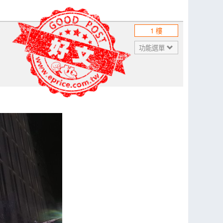
1 樓
功能選單