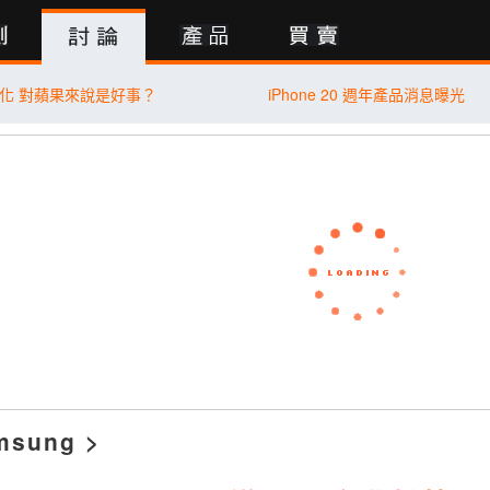
行動版
化 對蘋果來說是好事？
iPhone 20 週年產品消息曝光
msung
>