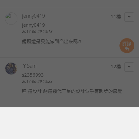
jenny0419
11
jenny0419
2017-06-29 13:18
鏡頭還是只能做到凸出來嗎?!
評論
ㄚSam
12
s2356993
2017-06-29 13:23
哇 這設計 虧這幾代三星的設計似乎有起步的感覺
King-1117寒
13
f022056
2017-06-29 14:46
若NOTE8真是長這樣那我想我不如換買S8+好了，更或