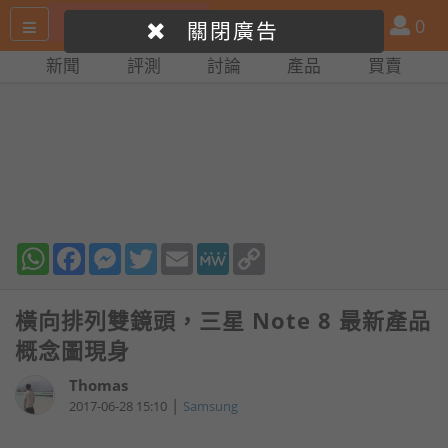
搜
產
會
0
關閉廣告
尋
品
員
新聞
評測
討論
產品
買賣
網
比
站
拼
WhatsApp
Facebook
Messenger
Twitter
Email
MeWe
Copy
Link
橫向排列雙鏡頭，三星 Note 8 最新產品
概念圖現身
Thomas
|
2017-06-28 15:10
Samsung