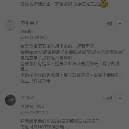
就算長這樣反正一定會熱銷 因為它是三星
中年男子
9
sasabi
2017-06-29 09:37
這彎彎螢幕到底誰想出來的....很難用呀
我用spen寫或畫到邊了是要跟著彎?還是放棄那塊區域?
要是放棄了那乾脆不要彎嘛...
這很像在有造型、邊角歪七扭八的便條紙上寫字的感
覺...
不過樓上說的也沒錯，反正就長這樣，愛要不要隨你，
反正只有我有筆...
MOMO
10
momo1006
2017-06-29 10:31
這應該是假的啦!S8的鏡頭都沒凸成這樣了~
怎麼可能NOTE8倒退嚕....