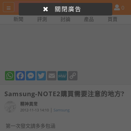
搜
產
會
0
關閉廣告
尋
品
員
新聞
評測
討論
產品
買賣
網
比
站
拼
WhatsApp
Facebook
Messenger
Twitter
Email
MeWe
Copy
Link
Samsung-NOTE2購買需要注意的地方?
精神異常
|
2012-11-13 14:10
Samsung
第一次發文請多多包涵