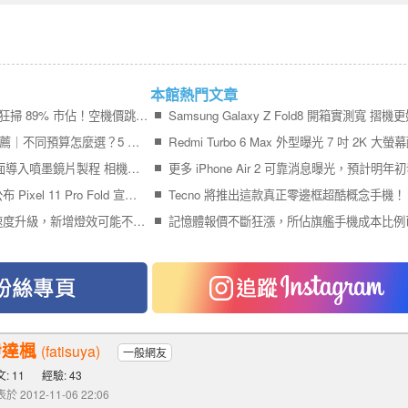
本館熱門文章
iPhone 17＋iPhone Air 狂掃 89% 市佔！空機價跳水 9,410 元引爆尾盤買氣
2026 最值得買的手機推薦｜不同預算怎麼選？5 款熱門手機完整比較
Galaxy S27 Ultra 傳全面導入噴墨鏡片製程 相機模組更薄、拍攝品質再提升
終於輪到 Google 官方公布 Pixel 11 Pro Fold 宣傳影片
Tecno 將推出這款真正零邊框超酷概念手機！
Pixel 11 Pro 系列充電速度升級，新增燈效可能不叫 Pixel Glow
伊達楓
(fatisuya)
一般網友
: 11
經驗: 43
於 2012-11-06 22:06