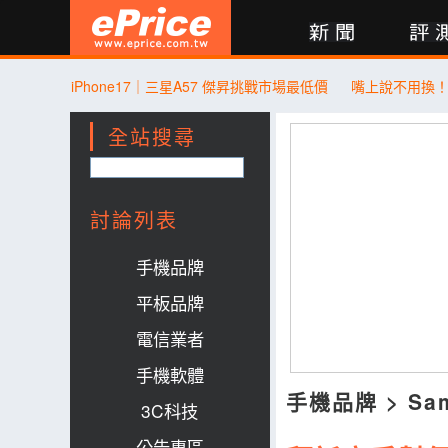
新聞
評測
討論
產品
買賣
商城
登入
iPhone17｜三星A57 傑昇挑戰市場最低價
全站搜尋
討論列表
手機品牌
平板品牌
電信業者
手機軟體
手機品牌
>
Sa
3C科技
公告專區