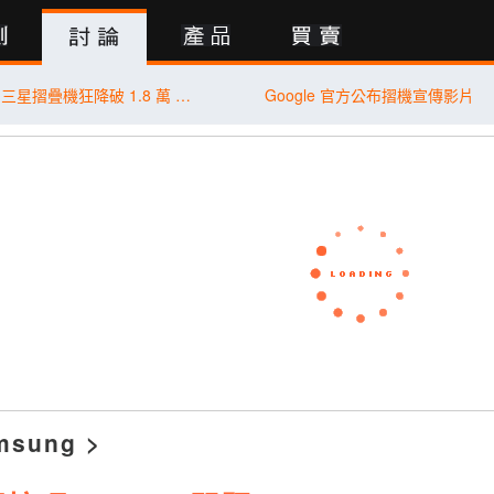
行動版
嘴上說不用換！三星摺疊機狂降破 1.8 萬 再推千元有找孝親神器
Google 官方公布摺機宣傳影片
msung
>