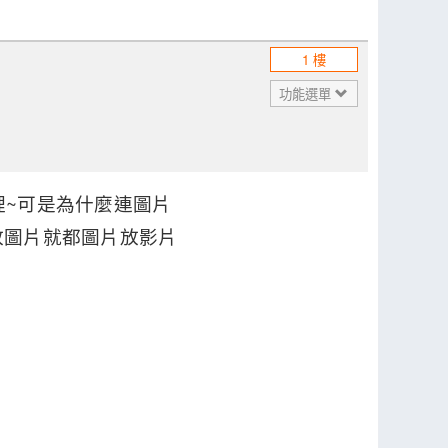
1 樓
功能選單
料裡~可是為什麼連圖片
放圖片就都圖片放影片