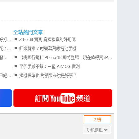
全站熱門文章
Samsung Galaxy Z Fold8 開箱實測寬 摺機更好打字 201g 輕巧機身真的好用嗎？
Z Fold8 實測 寬摺機真的好用嗎
Redmi Turbo 6 Max 外型曝光 7 吋 2K 大螢幕配 10000mAh 電池 挑戰超長續航
紅米將推 7 吋螢幕萬級電池手機
更多 iPhone Air 2 可靠消息曝光，預計明年初發表！
【桃園行銷】iPhone 18 即將登場，現在值得買 iPhone 17 嗎？四款機型一次比較！
平價手感不錯：三星 A27 5G 實測
記憶體報價不斷狂漲，所佔旗艦手機成本比例已經比處理器還要高
摺機標準化 對蘋果來說是好事？
2 樓
功能選單