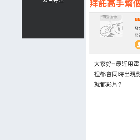
拜託高手幫個
a
發文
發表
大家好~最近用電
裡都會同時出現
就都影片?