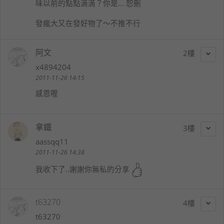
味以前的點點滴滴？你是... 恕刪
發瘋大又在發好物了～不推不行
阿文
2
x4894204
2011-11-26 14:15
感恩喔
拿鐵
3
aassqq11
2011-11-26 14:38
我收下了..謝謝你無私的分享
t63270
4
t63270