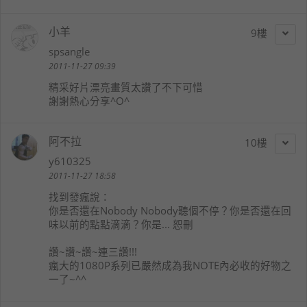
小羊
9
spsangle
2011-11-27 09:39
精采好片漂亮畫質太讚了不下可惜
謝謝熱心分享^O^
阿不拉
10
y610325
2011-11-27 18:58
找到發瘋
說：
你是否還在Nobody Nobody聽個不停？你是否還在回
味以前的點點滴滴？你是... 恕刪
讚~讚~讚~連三讚!!!
瘋大的1080P系列已嚴然成為我NOTE內必收的好物之
一了~^^