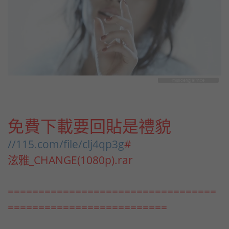
免費下載要回貼是禮貌
//115.com/file/clj4qp3g
#
泫雅_CHANGE(1080p).rar
==================================
==========================