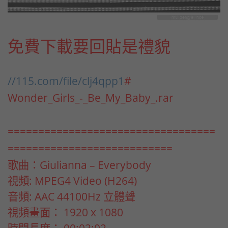
免費下載要回貼是禮貌
//115.com/file/clj4qpp1
#
Wonder_Girls_-_Be_My_Baby_.rar
==================================
===========================
歌曲：
Giulianna – Everybody
視頻
: MPEG4 Video (H264)
音頻
: AAC 44100Hz
立體聲
視頻畫面：
1920 x 1080
時間長度：
00:03:02