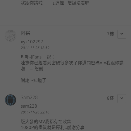
我跟你講啦 ↓這裡 想辦法看喔
免費下載要回貼是禮貌
阿裕
7
xyz102297
2011-11-26 18:59
티파니Fans~~
說：
哇靠你已經看到密碼很多次了你還問密碼= =我跟你講
啦 ... 恕刪
謝謝 ~知道了
Sam228
8
sam228
2011-11-26 22:16
版大發的MV我都有在收集
1080P的畫質就是犀利..感謝分享