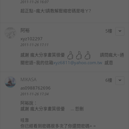
2011-11-26 16:07
超正點~瘋大!請教解壓縮密碼是啥ㄚ?
阿裕
5
xyz102297
2011-11-26 17:11
感謝 瘋大分享畫質很優
請問瘋大~通
關密語~我的信箱
xyz6811@yahoo.com.tw
感恩
MIKASA
6
as0988762696
2011-11-26 17:34
阿裕
說：
感謝 瘋大分享畫質很優 ... 恕刪
哇靠
你已經看到密碼很多次了你還問密碼= =