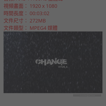
視頻畫面：
1920 x 1080
時間長度：
00:03:02
文件尺寸：
272MB
文件類型：
MPEG4
媒體