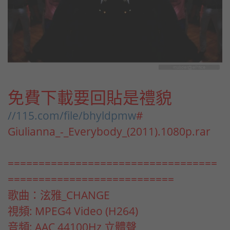
免費下載要回貼是禮貌
//115.com/file/bhyldpmw
#
Giulianna_-_Everybody_(2011).1080p.rar
==================================
===========================
歌曲：泫雅
_CHANGE
視頻
: MPEG4 Video (H264)
音頻
: AAC 44100Hz
立體聲