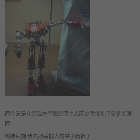
而今天是介紹我左手邊這個主人因為手癢亂下定的新東
西
稍待片刻 我先把這惱人的袋子給拆了