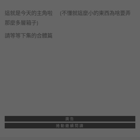
這就是今天的主角啦 (不懂就這麼小的東西為啥要弄
那麼多層箱子)
請等等下集的合體篇
廣告
捲動繼續閱讀