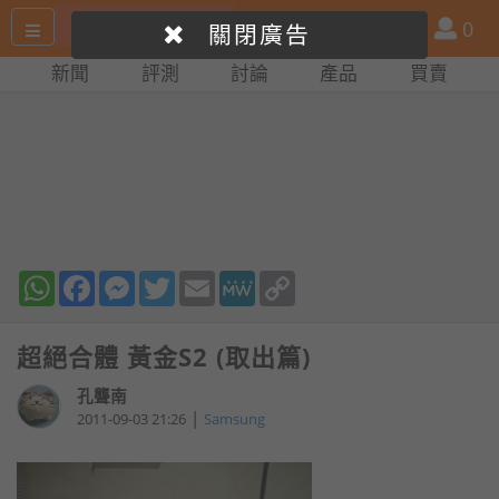
搜
產
會
0
關閉廣告
尋
品
員
新聞
評測
討論
產品
買賣
網
比
站
拼
WhatsApp
Facebook
Messenger
Twitter
Email
MeWe
Copy
Link
超絕合體 黃金S2 (取出篇)
孔聾南
|
2011-09-03 21:26
Samsung