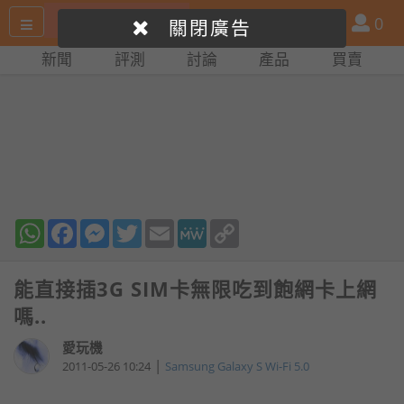
搜
產
會
0
關閉廣告
尋
品
員
新聞
評測
討論
產品
買賣
網
比
站
拼
WhatsApp
Facebook
Messenger
Twitter
Email
MeWe
Copy
Link
能直接插3G SIM卡無限吃到飽網卡上網
嗎..
愛玩機
|
2011-05-26 10:24
Samsung Galaxy S Wi-Fi 5.0