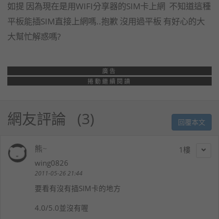
如提 因為現在是用WIFI分享器的SIM卡上網 不知道這種
平板能插SIM直接上網嗎..抱歉 沒用過平板 有好心的大
大幫忙解惑嗎?
廣告
捲動繼續閱讀
網友評論
3
回覆本文
熊~
1
wing0826
2011-05-26 21:44
要看有沒有插SIM卡的地方
4.0/5.0並沒有喔