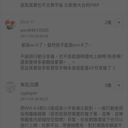
這款其實也不太算平板 比較像大台的PMP
Bear H
2
wxv84610585
2011-05-29 00:39
都寫wi-fi了，當然就不能插sim卡了~
不過用行動分享器，也不是能隨時隨地上網嗎?有差嗎?
還是覺得多那顆很累贅= _ =
而且其實很多智慧型手機本身就能當AP分享器了 :)
無名洨讚
3
cpplayer
2011-05-30 00:21
把Wifi 4.0和5.0當成是小平板會比較對，一般行動使用
採用離線檔案（意思就是把需要的電子書、音樂、音樂
預載進內部儲存空間裡）存取，在有網路環境下也可以
進行上網、社群平台…等連線應用，對於網路依賴度不