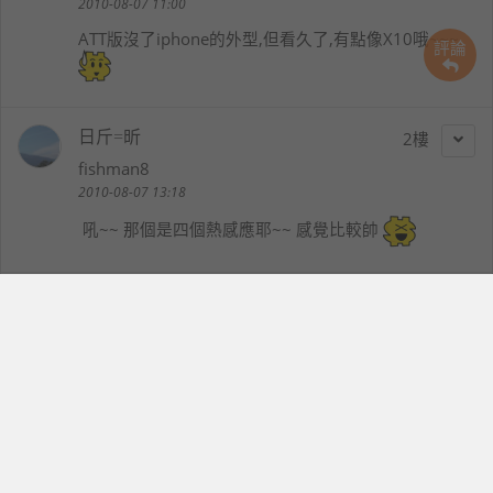
2010-08-07 11:00
ATT版沒了iphone的外型,但看久了,有點像X10哦~~~
評論
日斤=昕
2
fishman8
2010-08-07 13:18
吼~~ 那個是四個熱感應耶~~ 感覺比較帥
|il|'!i''!'!il|il|'!
3
dannylim
2010-08-07 13:56
我也覺得ATT四四方方的比較硬朗帥氣,
至少不會被說是1ph0ne 3gs.......