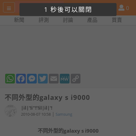
搜
產
會
0
關閉廣告
尋
品
員
新聞
評測
討論
產品
買賣
網
比
站
拼
WhatsApp
Facebook
Messenger
Twitter
Email
MeWe
Copy
Link
不同外型的galaxy s i9000
|il|'!i''!'!il|il|'!
|
2010-08-07 10:58
Samsung
不同外型的galaxy s i9000