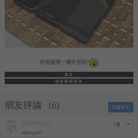
你喜歡哪一種外型呢?
廣告
捲動繼續閱讀
網友評論
6
回覆本文
|il|'!i''!'!il|il|'!
1
dannylim