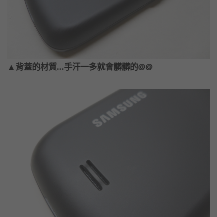
▲背蓋的材質...手汗一多就會髒髒的@@