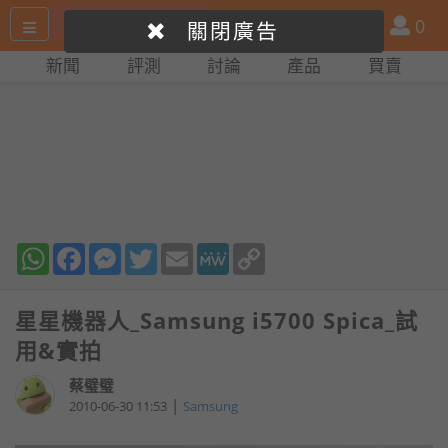
搜
產
會
0
關閉廣告
尋
品
員
新聞
評測
討論
產品
買賣
網
比
站
拼
WhatsApp
Facebook
Messenger
Twitter
Email
MeWe
Copy
Link
星星機器人_Samsung i5700 Spica_試
用&實拍
蔡璧璧
|
2010-06-30 11:53
Samsung