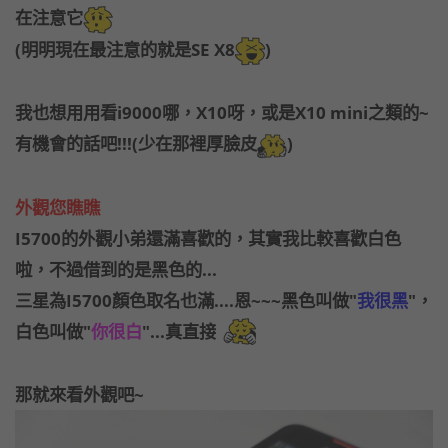
在注意它
(明明現在最注意的就是SE X8
)
我也想用用看i9000哪，X10呀，或是X10 mini之類的~
有機會的話吧!!!(少在那裡厚臉皮
)
外觀您瞧瞧
I5700的外觀小弟還滿喜歡的，其實我比較喜歡白色
啦，不過借到的是黑色的...
三星為I5700顏色取名也滿....恩~~~黑色叫做"
我很黑
"，
白色叫做"
你很白
"...真直接
那就來看外觀吧~