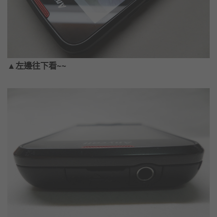
▲左邊往下看~~