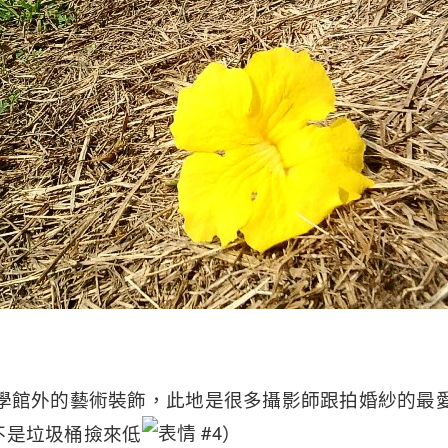
文學館外的藝術裝飾，此地是很多攝影師跟拍婚紗的最
不是垃圾桶撿來低
）