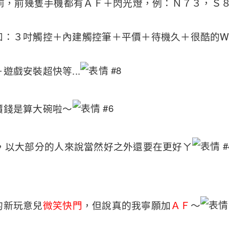
0前，前幾隻手機都有ＡＦ＋閃光燈，例：Ｎ７３，Ｓ８８.
：３吋觸控＋內建觸控筆＋平價＋待機久＋很酷的Wid
遊戲安裝超快等...
價錢是算大碗啦～
，以大部分的人來說當然好之外還要在更好ㄚ
的新玩意兒
微笑快門
，但說真的我寧願加
ＡＦ
～