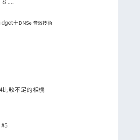
...
get＋
DNSe 音效技術
比較不足的相機