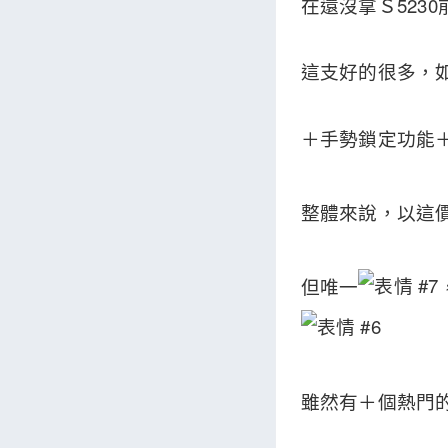
在還沒拿Ｓ523
這支好的很多，如
＋手勢鎖定功能＋
整體來說，以這
但唯一
雖然有＋個熱門