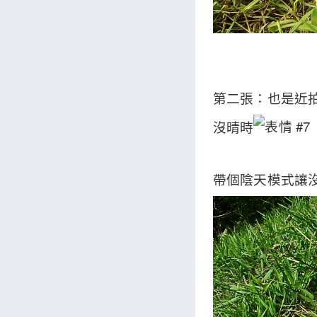
第二張：也是近拍
沒晴時
帶個陰天模式讓