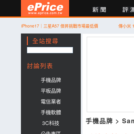
新聞
評測
討論
產品
買賣
商城
登入
iPhone17｜三星A57 傑昇挑戰市場最低價
傳小米 
全站搜尋
討論列表
手機品牌
平板品牌
電信業者
手機軟體
手機品牌
>
Sa
3C科技
公告專區