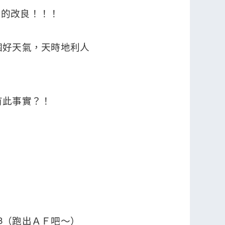
好的改良！！！
個好天氣，天時地利人
有此事實？！
（跑出ＡＦ吧～）