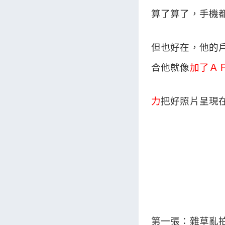
算了算了，手機
但也好在，他的
合他就像
加了Ａ
力
把好照片呈現
第一張：雜草亂