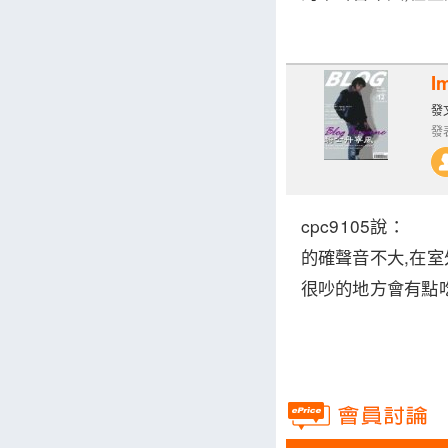
I
發文
發表
cpc9105
說：
的確聲音不大,在
很吵的地方會有點