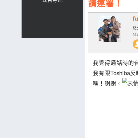
請連署！
f
發文
發表
我覺得通話時的
我有跟Toshi
嘿！謝謝。