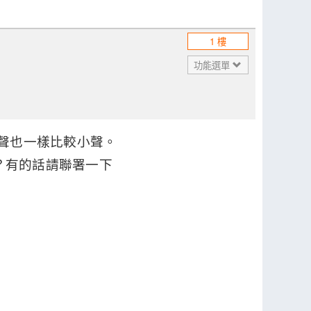
1 樓
功能選單
鈴聲也一樣比較小聲。
嗎？有的話請聯署一下