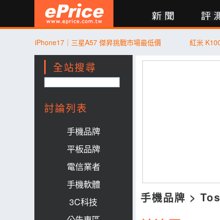
新聞
評測
討論
產品
買賣
商城
登入
iPhone17｜三星A57 傑昇挑戰市場最低價
紅米 K10
全站搜尋
討論列表
手機品牌
平板品牌
電信業者
手機軟體
手機品牌
>
Tos
3C科技
公告專區