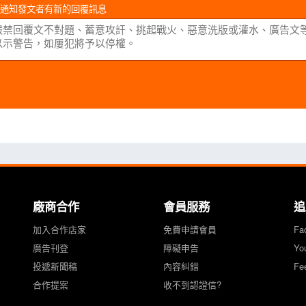
通知發文者有新的回覆訊息
廠商合作
會員服務
追
加入合作店家
免費申請會員
Fa
廣告刊登
障礙申告
Yo
投遞新聞稿
內容糾錯
Fe
合作提案
收不到認證信?