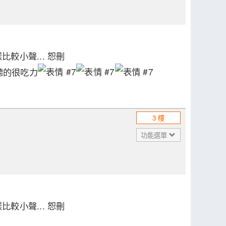
較小聲... 恕刪
聽的很吃力
3 樓
功能選單
較小聲... 恕刪