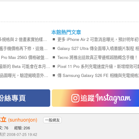
本館熱門文章
紅米 K100 Pro Max 更多規格與 2 億畫素實拍樣張公布
一週詢價排行榜出爐 旗艦手機價格再下修，這幾款手機現在超值得看(8/1~8/7)
【米可促銷】iPhone 17 Pro Max 256G 價格破盤！米可手機館限時 $40,880 (8/7~8/9)
Tecno 將推出這款真正零邊框超酷概念手機！
傳 Samsung One UI 9 最新的 Beta 可能會在本月中前針對 Galaxy S26 系列釋出！
三星 Galaxy S26 FE 產品圖曝光，驗證揭曉意外採用高通網路晶片
成立
(sunhuonjon)
一般網友
: 76
經驗: 206
於 2008-07-25 19:42