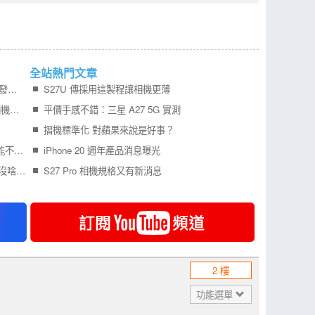
全站熱門文章
更多 iPhone Air 2 可靠消息曝光，預計明年初發表！
S27U 傳採用這製程讓相機更薄
Galaxy S27 Ultra 傳全面導入噴墨鏡片製程 相機模組更薄、拍攝品質再提升
平價手感不錯：三星 A27 5G 實測
摺機標準化 對蘋果來說是好事？
Pixel 11 Pro 系列充電速度升級，新增燈效可能不叫 Pixel Glow
iPhone 20 週年產品消息曝光
傳 Samsung Galaxy S26 FE 相機與充電規格沒啥驚喜
S27 Pro 相機規格又有新消息
2 樓
功能選單