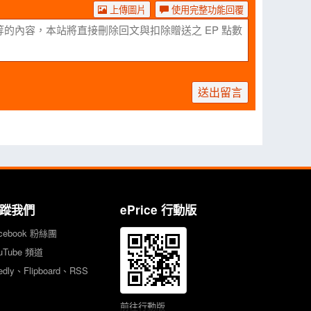
上傳圖片
使用完整功能回覆
送出留言
蹤我們
ePrice 行動版
cebook 粉絲團
uTube 頻道
edly、Flipboard、RSS
前往行動版