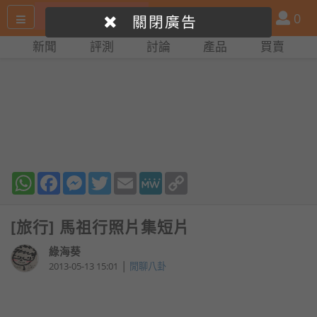
搜
產
會
0
關閉廣告
尋
品
員
新聞
評測
討論
產品
買賣
網
比
站
拼
WhatsApp
Facebook
Messenger
Twitter
Email
MeWe
Copy
Link
[旅行] 馬祖行照片集短片
綠海葵
|
2013-05-13 15:01
閒聊八卦