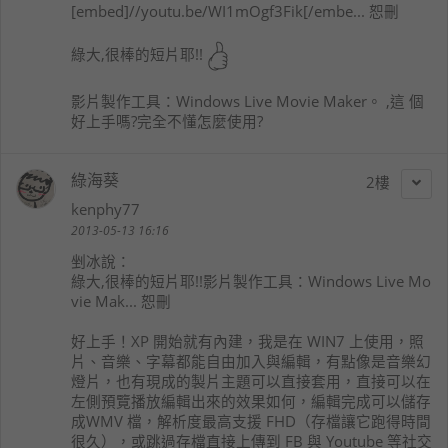
[embed]//youtu.be/WI1mOgf3Fik[/embe... 恕刪
綠大,很棒的短片耶!!
影片製作工具：Windows Live Movie Maker。 ,這 個
好上手嗎?完全不懂怎麼使用?
綠海葵
2
kenphy77
2013-05-13 16:16
剉冰
說：
綠大,很棒的短片耶!!影片製作工具：Windows Live Mo
vie Mak... 恕刪
好上手！XP 開始就有內建，我是在 WIN7 上使用，照
片、音樂、字幕都能自由加入與編輯，有點像是音樂幻
燈片，也有現成的製片主題可以直接套用，直接可以在
左側預覽播放編輯出來的效果如何，編輯完成可以儲存
成WMV 檔，解析度最高支援 FHD（存檔讓它跑得時間
很久），或跳過存檔直接上傳到 FB 與 Youtube 等社交