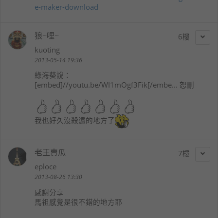
e-maker-download
狼~哩~
6
kuoting
2013-05-14 19:36
綠海葵
說：
[embed]//youtu.be/WI1mOgf3Fik[/embe... 恕刪
我也好久沒殺遠的地方了
老王賣瓜
7
eploce
2013-08-26 13:30
感謝分享
馬祖感覺是很不錯的地方耶