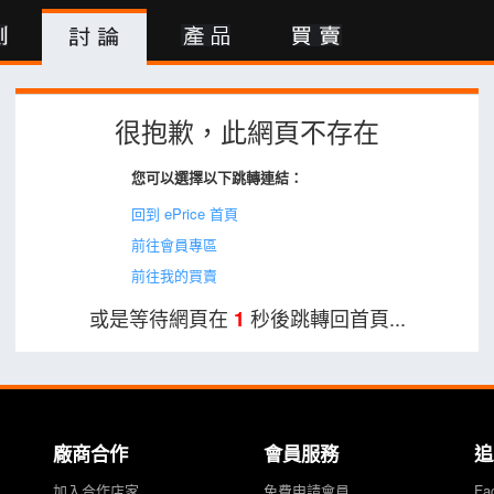
行動版
很抱歉，此網頁不存在
您可以選擇以下跳轉連結：
回到 ePrice 首頁
前往會員專區
前往我的買賣
或是等待網頁在
秒後跳轉回首頁...
1
廠商合作
會員服務
追
加入合作店家
免費申請會員
Fa