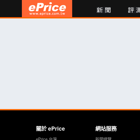
新聞
評測
討論
產品
買賣
商城
登入
關於 ePrice
網站服務
ePrice 台灣
新聞總覽