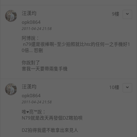
汪漢均
9
opk0864
2011-04-24 21:58
阿博
說：
n79還是很棒啊~至少拍照就比htc的任何一之手機好1
0倍... 恕刪
你說對了
害我一天要帶兩隻手機
汪漢均
10
opk0864
2011-04-24 21:58
唯♥亮™
說：
N79就是改天再發個DZ瞎拍唄
DZ拍得我還不敢拿出來見人