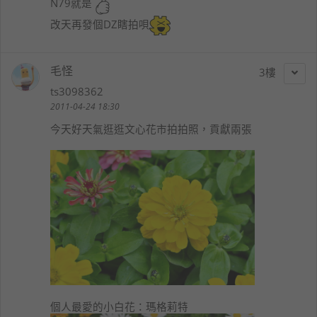
N79就是
改天再發個DZ瞎拍唄
毛怪
3
ts3098362
2011-04-24 18:30
今天好天氣逛逛文心花市拍拍照，貢獻兩張
個人最愛的小白花：瑪格莉特