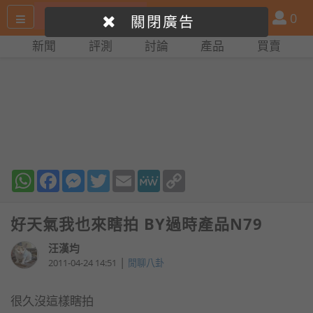
搜
產
會
0
關閉廣告
尋
品
員
新聞
評測
討論
產品
買賣
網
比
站
拼
WhatsApp
Facebook
Messenger
Twitter
Email
MeWe
Copy
Link
好天氣我也來瞎拍 BY過時產品N79
汪漢均
|
2011-04-24 14:51
閒聊八卦
很久沒這樣瞎拍