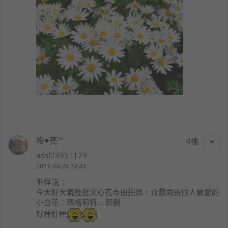
唯♥亮™
4
adsl23351179
2011-04-24 18:44
毛怪
說：
今天好天氣逛逛文心花市拍拍照，貢獻兩張個人最愛的
小白花：瑪格莉特... 恕刪
好棒好棒