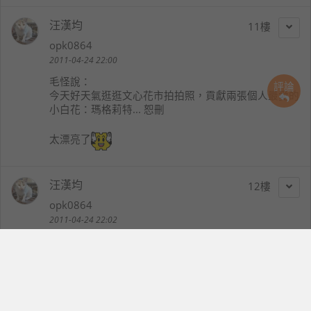
汪漢均
11
opk0864
2011-04-24 22:00
毛怪
說：
評論
今天好天氣逛逛文心花市拍拍照，貢獻兩張個人最愛的
小白花：瑪格莉特... 恕刪
太漂亮了
汪漢均
12
opk0864
2011-04-24 22:02
阿博
說：
想說n79拍的那嚜好啟不打遍天下無敵手了.......
N79還不能打片天下無敵手