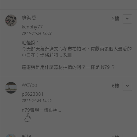
綠海葵
5
kenphy77
2011-04-24 19:02
毛怪
說：
今天好天氣逛逛文心花市拍拍照，貢獻兩張個人最愛的
小白花：瑪格莉特... 恕刪
這兩張是用什麼器材拍攝的阿？一樣是 N79 ？
WCYoo
6
p6623081
2011-04-24 19:46
n79表現一樣很棒...