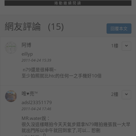
捲動繼續閱讀
網友評論
15
回覆本文
阿博
1
eillyp
2011-04-24 15:39
n79還是很棒啊~
至少拍照就比htc的任何一之手機好10倍
唯♥亮™
2
adsl23351179
2011-04-24 17:46
MR.water
說：
很久沒這樣瞎拍今天天氣步錯拿N79瞎拍幾張我一大早
就出門所以中午就回到家了,可以... 恕刪