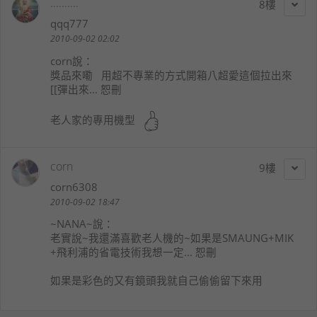
..........
8
qqq777
2010-09-02 02:02
corn
說：
獎品來嘞 用超不專業的方式開箱八超愛這個拉出來
[[彈出來... 恕刪
老人家的專用機型
corn
9
corn6308
2010-09-02 18:47
~NANA~
說：
老實說~我還滿喜歡老人機的~如果是SMAUNG+MIK
+飛利浦的省電技術我想一定... 恕刪
如果是彩色的又有鏡頭我就自己偷偷留下來用