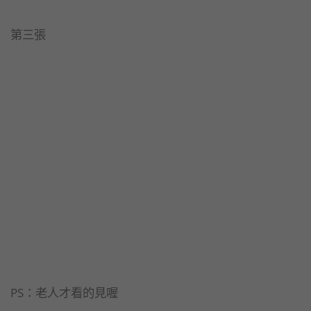
第三張
PS：老人才看的見喔