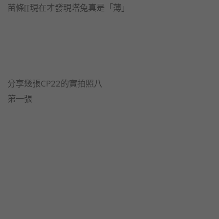
苗條[[現在才發現塔兔真是「薄」
分享幾張CP22的實拍照八
第一張