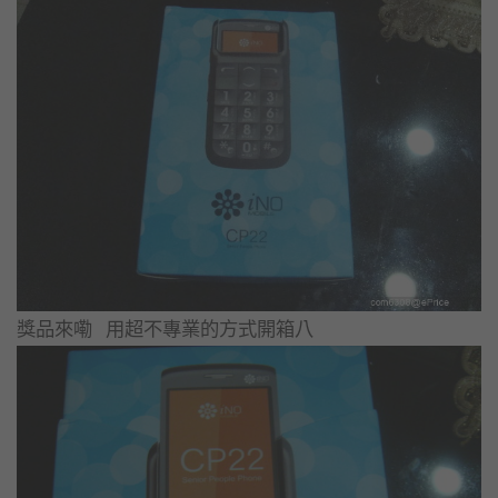
獎品來嘞 用超不專業的方式開箱八