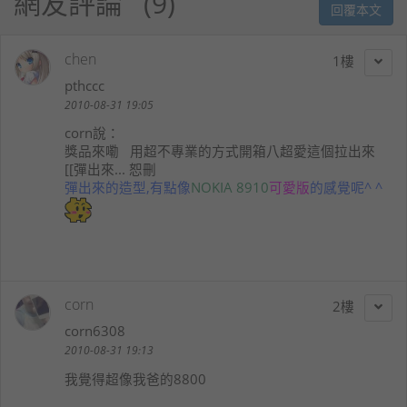
網友評論
9
回覆本文
chen
1
pthccc
2010-08-31 19:05
corn
說：
獎品來嘞 用超不專業的方式開箱八超愛這個拉出來
[[彈出來... 恕刪
彈出來的造型,有點像
NOKIA 8910
可愛版
的感覺呢^ ^
corn
2
corn6308
2010-08-31 19:13
我覺得超像我爸的8800