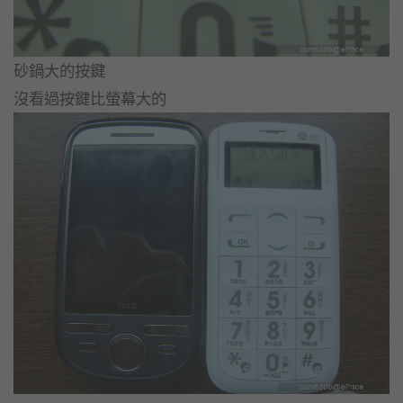
砂鍋大的按鍵
沒看過按鍵比螢幕大的